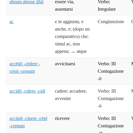
absum abesse āfuī
essere via,
Verbo:
assentarsi
Irregolare
ac
e in aggiunta, e
Congiunzione
anche, e; (dopo un
comparativo) che;
simul ac, non
appena; → atque
accēdō -cēdere -
avvicinarsi
Verbo: III
cessī -cessum
Coniugazione
-ō
accidō -cidere -cidī
cadere; accadere,
Verbo: III
avvenire
Coniugazione
-ō
accipiō -cipere -cēpī
ricevere
Verbo: III
-ceptum
Coniugazione