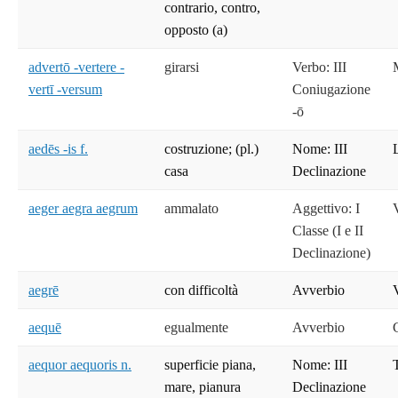
contrario, contro,
opposto (a)
advertō -vertere -
girarsi
Verbo: III
vertī -versum
Coniugazione
-ō
aedēs -is f.
costruzione; (pl.)
Nome: III
casa
Declinazione
aeger aegra aegrum
ammalato
Aggettivo: I
Classe (I e II
Declinazione)
aegrē
con difficoltà
Avverbio
aequē
egualmente
Avverbio
aequor aequoris n.
superficie piana,
Nome: III
mare, pianura
Declinazione