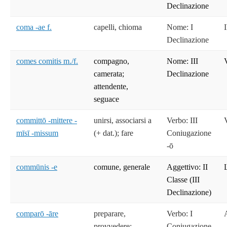
Declinazione
coma -ae f.
capelli, chioma
Nome: I
Declinazione
comes comitis m./f.
compagno,
Nome: III
camerata;
Declinazione
attendente,
seguace
committō -mittere -
unirsi, associarsi a
Verbo: III
mīsī -missum
(+ dat.); fare
Coniugazione
-ō
commūnis -e
comune, generale
Aggettivo: II
Classe (III
Declinazione)
comparō -āre
preparare,
Verbo: I
provvedere;
Coniugazione