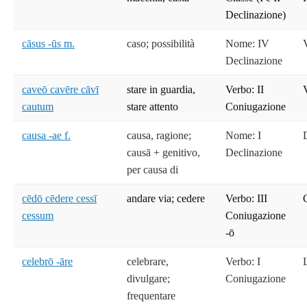
Declinazione)
cāsus -ūs m.
caso; possibilità
Nome: IV
Declinazione
caveō cavēre cāvī
stare in guardia,
Verbo: II
cautum
stare attento
Coniugazione
causa -ae f.
causa, ragione;
Nome: I
causā + genitivo,
Declinazione
per causa di
cēdō cēdere cessī
andare via; cedere
Verbo: III
cessum
Coniugazione
-ō
celebrō -āre
celebrare,
Verbo: I
divulgare;
Coniugazione
frequentare