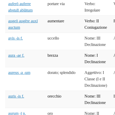
auferō auferre
portare via
Verbo:
abstulī ablātum
Irregolare
augeō augēre auxī
aumentare
Verbo: II
auctum
Coniugazione
avis -is f.
uccello
Nome: III
Declinazione
aura -ae f.
brezza
Nome: I
Declinazione
aureus -a -um
dorato; splendido
Aggettivo: I
Classe (I e II
Declinazione)
auris -is f.
orecchio
Nome: III
Declinazione
aurum -ī n.
oro
Nome: II