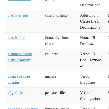
Declinazione
clārus -a -um
chiaro, distinto
Aggettivo: I
T
Classe (I e II
Declinazione)
classis -is f.
flotta, divisione,
Nome: III
classe
Declinazione
claudō claudere
chiudere
Verbo: III
clausī clausum
Coniugazione
-ō
coepī coepisse
iniziare
Verbo:
coeptus
Irregolare
cōgitō -āre
pensare, riflettere
Verbo: I
Coniugazione
cōgnōscō -gnōscere
imparare, capire
Verbo: III