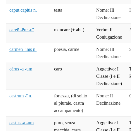
caput capitis n.
testa
Nome: III
Declinazione
careō -ēre -uī
mancare (+ abl.)
Verbo: II
Coniugazione
carmen -inis n.
poesia, carme
Nome: III
Declinazione
cārus -a -um
caro
Aggettivo: I
T
Classe (I e II
Declinazione)
castrum -ī n.
fortezza, (di solito
Nome: II
al plurale, castra
Declinazione
accampamento)
castus -a -um
puro, senza
Aggettivo: I
T
macchia, casta
Classe (I e II