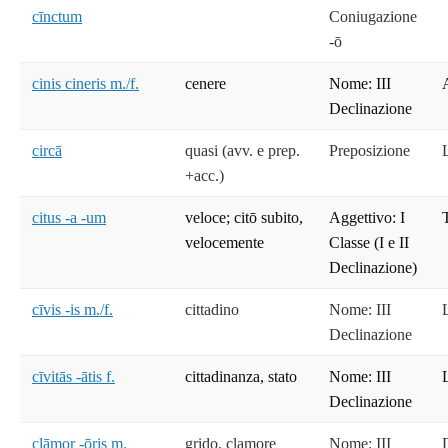
cīnctum
Coniugazione
-ō
cinis cineris m./f.
cenere
Nome: III
Declinazione
circā
quasi (avv. e prep.
Preposizione
+acc.)
citus -a -um
veloce; citō subito,
Aggettivo: I
velocemente
Classe (I e II
Declinazione)
cīvis -is m./f.
cittadino
Nome: III
Declinazione
cīvitās -ātis f.
cittadinanza, stato
Nome: III
Declinazione
clāmor -ōris m.
grido, clamore
Nome: III