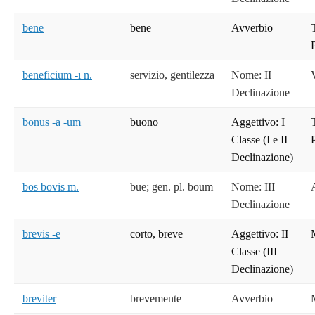
bene
bene
Avverbio
T
beneficium -ī n.
servizio, gentilezza
Nome: II
Declinazione
bonus -a -um
buono
Aggettivo: I
T
Classe (I e II
Declinazione)
bōs bovis m.
bue; gen. pl. boum
Nome: III
Declinazione
brevis -e
corto, breve
Aggettivo: II
Classe (III
Declinazione)
breviter
brevemente
Avverbio