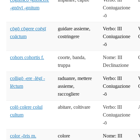
-gnōvī -gnitum
Coniugazione
-ō
cōgō cōgere coēgī
guidare assieme,
Verbo: III
coāctum
costringere
Coniugazione
-ō
cohors cohortis f.
coorte, banda,
Nome: III
truppa
Declinazione
colligō -ere -lēgī -
raduanre, mettere
Verbo: III
lēctum
assieme,
Coniugazione
raccogliere
-ō
colō colere coluī
abitare, coltivare
Verbo: III
cultum
Coniugazione
-ō
color -ōris m.
colore
Nome: III