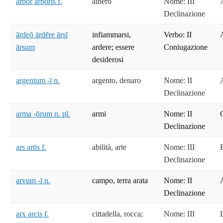
arbor arboris f.
albero
Nome: III
Declinazione
ārdeō ārdēre ārsī
infiammarsi,
Verbo: II
ārsum
ardere; essere
Coniugazione
desiderosi
argentum -ī n.
argento, denaro
Nome: II
Declinazione
arma -ōrum n. pl.
armi
Nome: II
Declinazione
ars artis f.
abilità, arte
Nome: III
Declinazione
arvum -ī n.
campo, terra arata
Nome: II
Declinazione
arx arcis f.
cittadella, rocca;
Nome: III