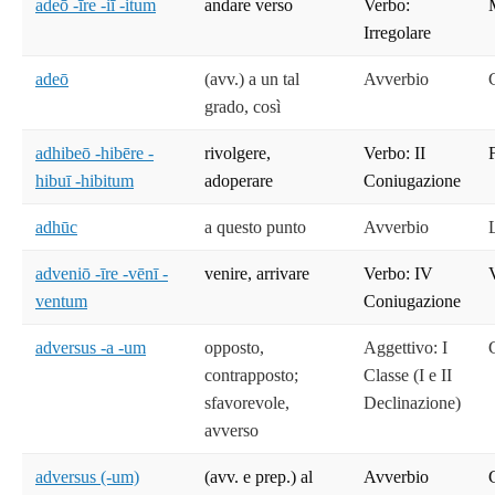
adeō -īre -iī -itum
andare verso
Verbo:
Irregolare
adeō
(avv.) a un tal
Avverbio
grado, così
adhibeō -hibēre -
rivolgere,
Verbo: II
hibuī -hibitum
adoperare
Coniugazione
adhūc
a questo punto
Avverbio
adveniō -īre -vēnī -
venire, arrivare
Verbo: IV
ventum
Coniugazione
adversus -a -um
opposto,
Aggettivo: I
contrapposto;
Classe (I e II
sfavorevole,
Declinazione)
avverso
adversus (-um)
(avv. e prep.) al
Avverbio