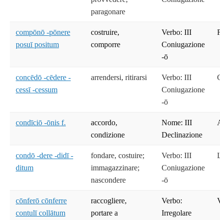
paragonare
compōnō -pōnere
costruire,
Verbo: III
posuī positum
comporre
Coniugazione
-ō
concēdō -cēdere -
arrendersi, ritirarsi
Verbo: III
cessī -cessum
Coniugazione
-ō
condīciō -ōnis f.
accordo,
Nome: III
condizione
Declinazione
condō -dere -didī -
fondare, costuire;
Verbo: III
ditum
immagazzinare;
Coniugazione
nascondere
-ō
cōnferō cōnferre
raccogliere,
Verbo:
contulī collātum
portare a
Irregolare