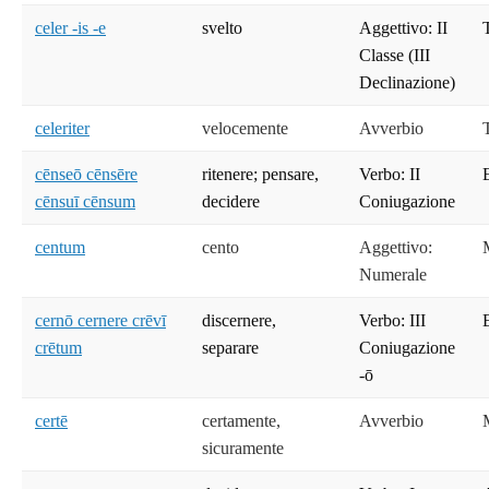
celer -is -e
svelto
Aggettivo: II
Classe (III
Declinazione)
celeriter
velocemente
Avverbio
cēnseō cēnsēre
ritenere; pensare,
Verbo: II
cēnsuī cēnsum
decidere
Coniugazione
centum
cento
Aggettivo:
Numerale
cernō cernere crēvī
discernere,
Verbo: III
crētum
separare
Coniugazione
-ō
certē
certamente,
Avverbio
sicuramente