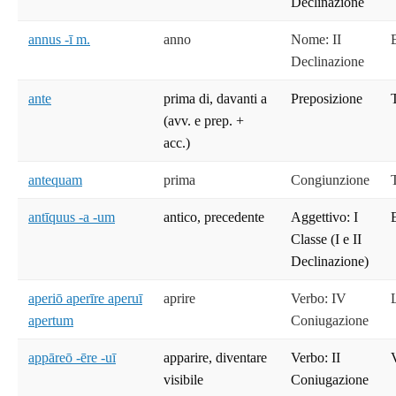
Declinazione
annus -ī m.
anno
Nome: II
Declinazione
ante
prima di, davanti a
Preposizione
(avv. e prep. +
acc.)
antequam
prima
Congiunzione
antīquus -a -um
antico, precedente
Aggettivo: I
Classe (I e II
Declinazione)
aperiō aperīre aperuī
aprire
Verbo: IV
apertum
Coniugazione
appāreō -ēre -uī
apparire, diventare
Verbo: II
visibile
Coniugazione