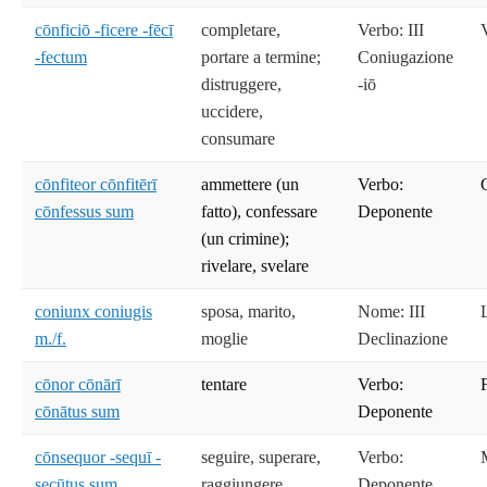
cōnficiō -ficere -fēcī
completare,
Verbo: III
-fectum
portare a termine;
Coniugazione
distruggere,
-iō
uccidere,
consumare
cōnfiteor cōnfitērī
ammettere (un
Verbo:
cōnfessus sum
fatto), confessare
Deponente
(un crimine);
rivelare, svelare
coniunx coniugis
sposa, marito,
Nome: III
m./f.
moglie
Declinazione
cōnor cōnārī
tentare
Verbo:
cōnātus sum
Deponente
cōnsequor -sequī -
seguire, superare,
Verbo:
secūtus sum
raggiungere
Deponente