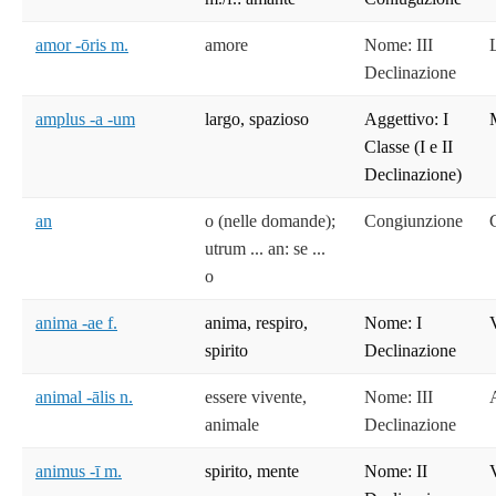
amor -ōris m.
amore
Nome: III
Declinazione
amplus -a -um
largo, spazioso
Aggettivo: I
Classe (I e II
Declinazione)
an
o (nelle domande);
Congiunzione
utrum ... an: se ...
o
anima -ae f.
anima, respiro,
Nome: I
spirito
Declinazione
animal -ālis n.
essere vivente,
Nome: III
animale
Declinazione
animus -ī m.
spirito, mente
Nome: II