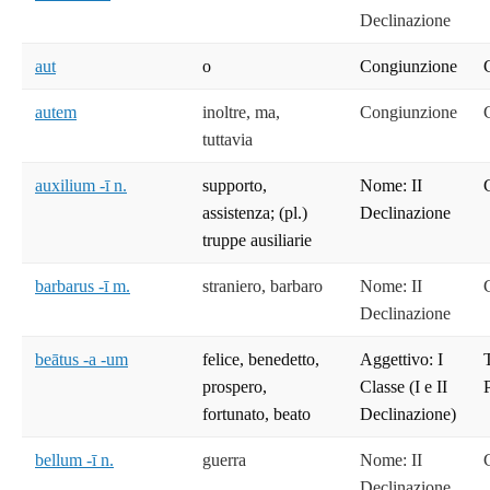
Declinazione
aut
o
Congiunzione
autem
inoltre, ma,
Congiunzione
tuttavia
auxilium -ī n.
supporto,
Nome: II
assistenza; (pl.)
Declinazione
truppe ausiliarie
barbarus -ī m.
straniero, barbaro
Nome: II
Declinazione
beātus -a -um
felice, benedetto,
Aggettivo: I
T
prospero,
Classe (I e II
fortunato, beato
Declinazione)
bellum -ī n.
guerra
Nome: II
Declinazione