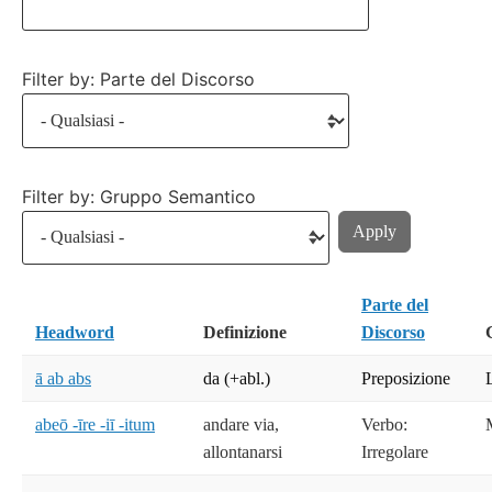
Filter by: Parte del Discorso
Filter by: Gruppo Semantico
Parte del
Headword
Definizione
Discorso
ā ab abs
da (+abl.)
Preposizione
abeō -īre -iī -itum
andare via,
Verbo:
allontanarsi
Irregolare