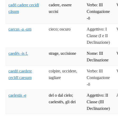
cadō cadere cecidī
cadere, essere
Verbo: III
cāsum
uccisi
Coniugazione
-ō
caecus -a -um
cieco; oscuro
Aggettivo: I
Classe (I e II
Declinazione)
caedēs -is f.
strage, uccisione
Nome: III
Declinazione
caedō caedere
colpire, uccidere,
Verbo: III
cecīdī caesum
tagliare
Coniugazione
-ō
caelestis -e
del o dal cielo;
Aggettivo: II
caelestēs, gli dei
Classe (III
Declinazione)