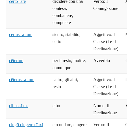
certō -āre
decidere con una
Verbo: I
contesa;
Coniugazione
combattere,
competere
certus -a -um
sicuro, stabilito,
Aggettivo: I
certo
Classe (I e II
Declinazione)
cēterum
per il resto, inoltre,
Avverbio
comunque
cēterus -a -um
l'altro, gli altri, il
Aggettivo: I
resto
Classe (I e II
Declinazione)
cibus -ī m.
cibo
Nome: II
Declinazione
cingō cingere cīnxī
circondare, cingere
Verbo: III