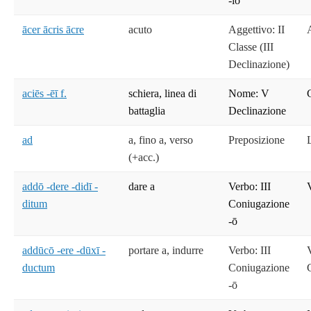
-iō
ācer ācris ācre
acuto
Aggettivo: II
Classe (III
Declinazione)
aciēs -ēī f.
schiera, linea di
Nome: V
battaglia
Declinazione
ad
a, fino a, verso
Preposizione
(+acc.)
addō -dere -didī -
dare a
Verbo: III
ditum
Coniugazione
-ō
addūcō -ere -dūxī -
portare a, indurre
Verbo: III
ductum
Coniugazione
-ō