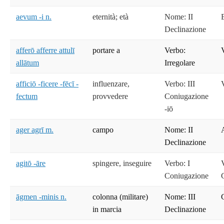
aevum -i n.
eternità; età
Nome: II
Declinazione
afferō afferre attulī
portare a
Verbo:
allātum
Irregolare
afficiō -ficere -fēcī -
influenzare,
Verbo: III
fectum
provvedere
Coniugazione
-iō
ager agrī m.
campo
Nome: II
Declinazione
agitō -āre
spingere, inseguire
Verbo: I
Coniugazione
āgmen -minis n.
colonna (militare)
Nome: III
in marcia
Declinazione