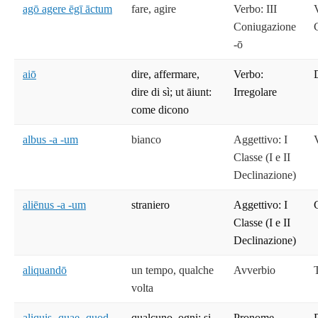
agō agere ēgī āctum
fare, agire
Verbo: III
Coniugazione
-ō
aiō
dire, affermare,
Verbo:
dire di sì; ut āiunt:
Irregolare
come dicono
albus -a -um
bianco
Aggettivo: I
Classe (I e II
Declinazione)
aliēnus -a -um
straniero
Aggettivo: I
Classe (I e II
Declinazione)
aliquandō
un tempo, qualche
Avverbio
volta
aliquis -quae -quod
qualcuno, ogni; si
Pronome