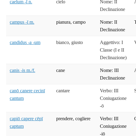
caelum -ī n.
cielo
Nome: II
Declinazione
campus -ī m.
pianura, campo
Nome: II
Declinazione
candidus -a -um
bianco, giusto
Aggettivo: I
Classe (I e II
Declinazione)
canis -is m./f.
cane
Nome: III
Declinazione
canō canere cecinī
cantare
Verbo: III
cantum
Coniugazione
-ō
capiō capere cēpī
prendere, cogliere
Verbo: III
captum
Coniugazione
-iō