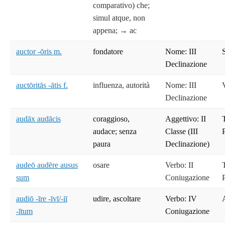
comparativo) che;
simul atque, non
appena; → ac
auctor -ōris m.
fondatore
Nome: III
Declinazione
auctōritās -ātis f.
influenza, autorità
Nome: III
Declinazione
audāx audācis
coraggioso,
Aggettivo: II
T
audace; senza
Classe (III
paura
Declinazione)
audeō audēre ausus
osare
Verbo: II
T
sum
Coniugazione
audiō -īre -īvī/-iī
udire, ascoltare
Verbo: IV
-ītum
Coniugazione