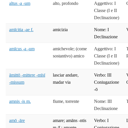
altus -a -um
alto, profondo
Aggettivo: I
Classe (I e II
Declinazione)
amīcitia -ae f.
amicizia
Nome: I
Declinazione
amīcus -a -um
amichevole; (come
Aggettivo: I
T
sostantivo) amico
Classe (I e II
Declinazione)
āmittō -mittere -mīsī
lasciar andare,
Verbo: III
-missum
madar via
Coniugazione
-ō
amnis -is m.
fiume, torrente
Nome: III
Declinazione
amō -āre
amare; amāns -ntis
Verbo: I
m./f.: amante
Coniugazione