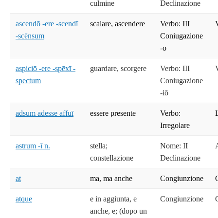
culmine
Declinazione
ascendō -ere -scendī
scalare, ascendere
Verbo: III
-scēnsum
Coniugazione
-ō
aspiciō -ere -spēxī -
guardare, scorgere
Verbo: III
spectum
Coniugazione
-iō
adsum adesse affuī
essere presente
Verbo:
Irregolare
astrum -ī n.
stella;
Nome: II
constellazione
Declinazione
at
ma, ma anche
Congiunzione
atque
e in aggiunta, e
Congiunzione
anche, e; (dopo un