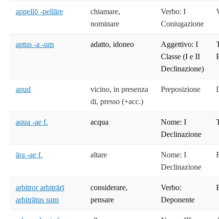
appellō -pellāre
chiamare,
Verbo: I
nominare
Coniugazione
aptus -a -um
adatto, idoneo
Aggettivo: I
T
Classe (I e II
Declinazione)
apud
vicino, in presenza
Preposizione
di, presso (+acc.)
aqua -ae f.
acqua
Nome: I
Declinazione
āra -ae f.
altare
Nome: I
Declinazione
arbitror arbitrārī
considerare,
Verbo:
arbitrātus sum
pensare
Deponente