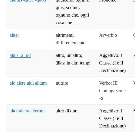
quis, si quid:
ognuno che, ogni
cosa che
aliter
altrimenti,
Avverbio
differentemente
alius -a -ud
altro, un altro;
Aggettivo: I
ālias: in altri tempi
Classe (I e II
Declinazione)
alō alere aluī alitum
nutrire
Verbo: III
Coniugazione
-ō
alter altera alterum
altro di due
Aggettivo: I
Classe (I e II
Declinazione)