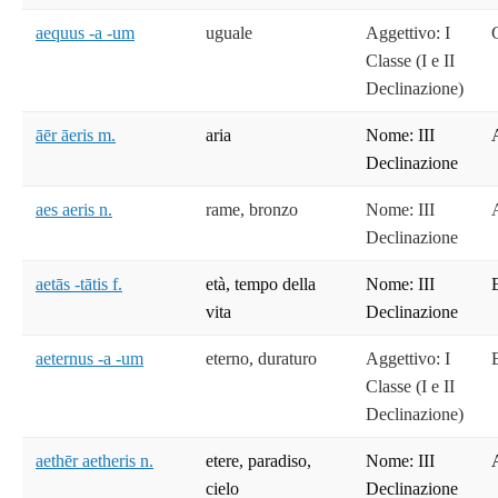
aequus -a -um
uguale
Aggettivo: I
Classe (I e II
Declinazione)
āēr āeris m.
aria
Nome: III
Declinazione
aes aeris n.
rame, bronzo
Nome: III
Declinazione
aetās -tātis f.
età, tempo della
Nome: III
vita
Declinazione
aeternus -a -um
eterno, duraturo
Aggettivo: I
Classe (I e II
Declinazione)
aethēr aetheris n.
etere, paradiso,
Nome: III
cielo
Declinazione