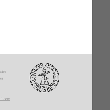
ries
ies
il.com