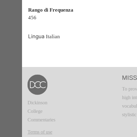
Rango di Frequenza
456
Lingua
Italian
MISS
To prov
high in
Dickinson
vocabul
College
stylisti
Commentaries
Terms of use