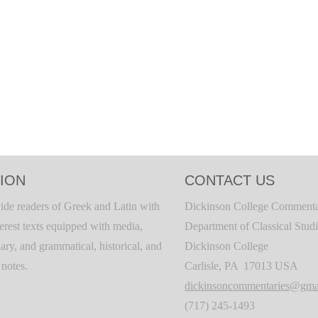
ION
CONTACT US
ide readers of Greek and Latin with
Dickinson College Commenta
terest texts equipped with media,
Department of Classical Stud
ary, and grammatical, historical, and
Dickinson College
c notes.
Carlisle, PA 17013 USA
dickinsoncommentaries@gma
(717) 245-1493