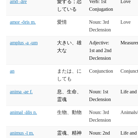
amō -āre
愛する；恋
Verb: 1st
Love
している
Conjugation
amor -ōris m.
愛情
Noun: 3rd
Love
Declension
amplus -a -um
大きい、雄
Adjective:
Measure
大な
1st and 2nd
Declension
an
または、に
Conjunction
Conjunct
しても
anima -ae f.
息、生命、
Noun: 1st
Life and
霊魂
Declension
animal -ālis n.
生物、動物
Noun: 3rd
Animals/
Declension
animus -ī m.
霊魂、精神
Noun: 2nd
Life and