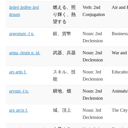
ārdeō ārdēre ārsī
燃える、照
Verb: 2nd
Air and 
ārsum
り輝く、熱
Conjugation
望する
argentum -ī n.
銀、貨幣
Noun: 2nd
Busines
Declension
arma -ōrum n. pl.
武器、兵器
Noun: 2nd
War and
Declension
ars artis f.
スキル、技
Noun: 3rd
Educati
能
Declension
arvum -ī n.
耕地、畑
Noun: 2nd
Animals/
Declension
arx arcis f.
城、頂上
Noun: 3rd
The City
Declension