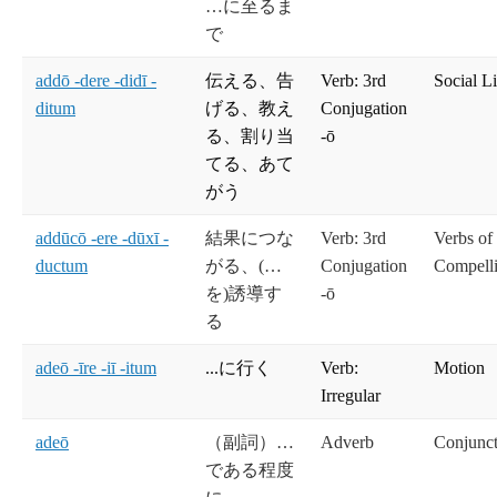
…に至るま
で
addō -dere -didī -
伝える、告
Verb: 3rd
Social Li
ditum
げる、教え
Conjugation
る、割り当
-ō
てる、あて
がう
addūcō -ere -dūxī -
結果につな
Verb: 3rd
Verbs of
ductum
がる、(…
Conjugation
Compelli
を)誘導す
-ō
る
adeō -īre -iī -itum
...に行く
Verb:
Motion
Irregular
adeō
（副詞）…
Adverb
Conjunct
である程度