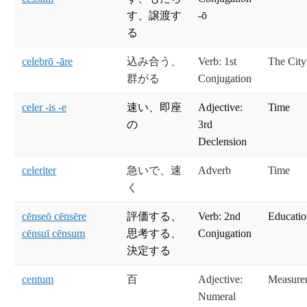
す、譲渡す
-ō
る
celebrō -āre
込み合う、
Verb: 1st
The City
群がる
Conjugation
celer -is -e
速い、即座
Adjective:
Time
の
3rd
Declension
celeriter
急いで、速
Adverb
Time
く
cēnseō cēnsēre
評価する、
Verb: 2nd
Educati
cēnsuī cēnsum
思考する、
Conjugation
決定する
centum
百
Adjective:
Measure
Numeral