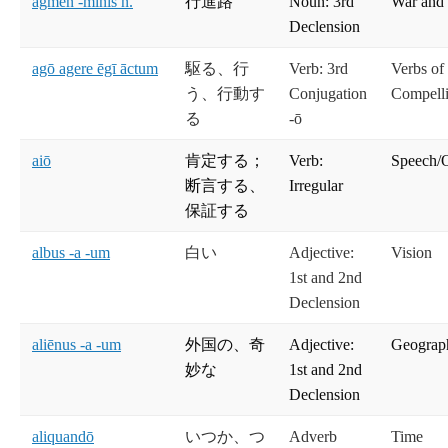
āgmen -minis n.
行進路
Noun: 3rd
War and
Declension
agō agere ēgī āctum
駆る、行
Verb: 3rd
Verbs of
う、行動す
Conjugation
Compelli
る
-ō
aiō
肯定する；
Verb:
Speech/O
断言する、
Irregular
保証する
albus -a -um
白い
Adjective:
Vision
1st and 2nd
Declension
aliēnus -a -um
外国の、奇
Adjective:
Geograp
妙な
1st and 2nd
Declension
aliquandō
いつか、つ
Adverb
Time