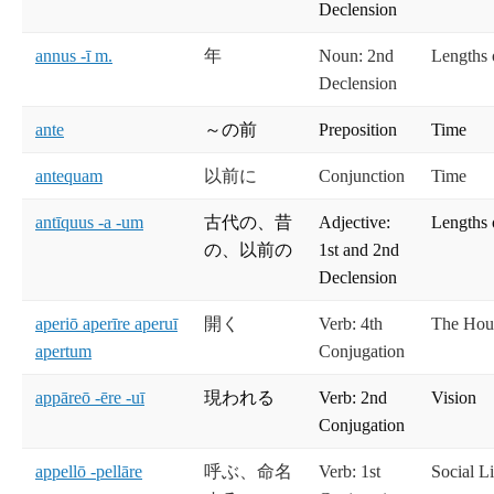
Declension
annus -ī m.
年
Noun: 2nd
Lengths 
Declension
ante
～の前
Preposition
Time
antequam
以前に
Conjunction
Time
antīquus -a -um
古代の、昔
Adjective:
Lengths 
の、以前の
1st and 2nd
Declension
aperiō aperīre aperuī
開く
Verb: 4th
The Hou
apertum
Conjugation
appāreō -ēre -uī
現われる
Verb: 2nd
Vision
Conjugation
appellō -pellāre
呼ぶ、命名
Verb: 1st
Social Li