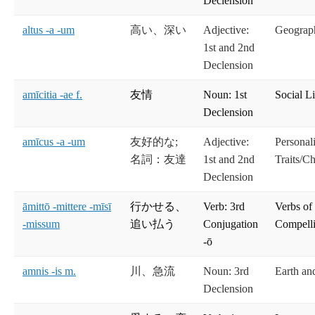
Declension
altus -a -um
高い、深い
Adjective:
Geograp
1st and 2nd
Declension
amīcitia -ae f.
友情
Noun: 1st
Social Li
Declension
amīcus -a -um
友好的な;
Adjective:
Personal
名詞：友達
1st and 2nd
Traits/Ch
Declension
āmittō -mittere -mīsī
行かせる、
Verb: 3rd
Verbs of
-missum
追い払う
Conjugation
Compelli
-ō
amnis -is m.
川、急流
Noun: 3rd
Earth an
Declension