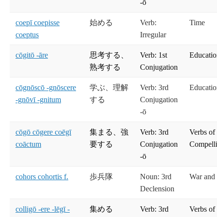
-ō
coepī coepisse
始める
Verb:
Time
coeptus
Irregular
cōgitō -āre
思考する、
Verb: 1st
Educati
熟考する
Conjugation
cōgnōscō -gnōscere
学ぶ、理解
Verb: 3rd
Educati
-gnōvī -gnitum
する
Conjugation
-ō
cōgō cōgere coēgī
集まる、強
Verb: 3rd
Verbs of
coāctum
要する
Conjugation
Compelli
-ō
cohors cohortis f.
歩兵隊
Noun: 3rd
War and
Declension
colligō -ere -lēgī -
集める
Verb: 3rd
Verbs of