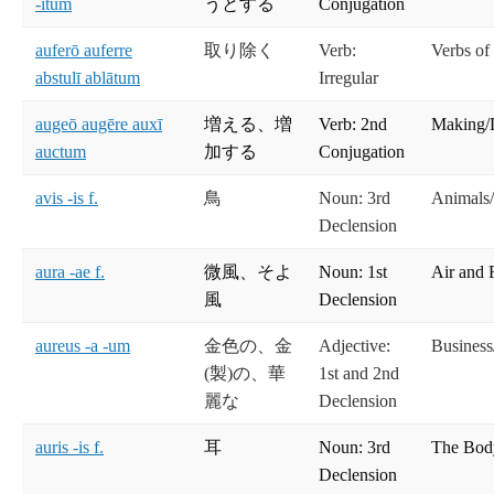
-ītum
うとする
Conjugation
auferō auferre
取り除く
Verb:
Verbs of
abstulī ablātum
Irregular
augeō augēre auxī
増える、増
Verb: 2nd
Making/
auctum
加する
Conjugation
avis -is f.
鳥
Noun: 3rd
Animals/
Declension
aura -ae f.
微風、そよ
Noun: 1st
Air and 
風
Declension
aureus -a -um
金色の、金
Adjective:
Busines
(製)の、華
1st and 2nd
麗な
Declension
auris -is f.
耳
Noun: 3rd
The Bod
Declension