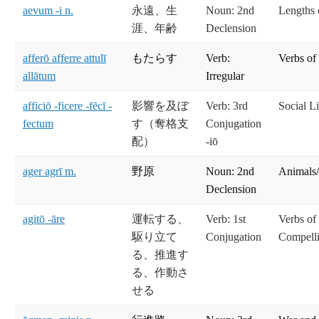
aevum -i n.
永遠、生
Noun: 2nd
Lengths 
涯、年齢
Declension
afferō afferre attulī
もたらす
Verb:
Verbs of
allātum
Irregular
afficiō -ficere -fēcī -
影響を及ぼ
Verb: 3rd
Social Li
fectum
す（奪格支
Conjugation
配）
-iō
ager agrī m.
野原
Noun: 2nd
Animals/
Declension
agitō -āre
運転する、
Verb: 1st
Verbs of
駆り立て
Conjugation
Compelli
る、推進す
る、作動さ
せる