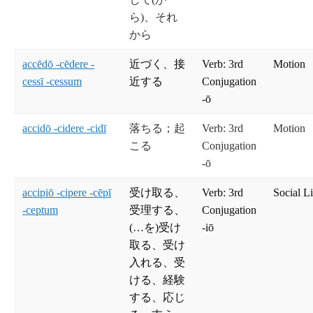
ら)、それ
から
accēdō -cēdere -
近づく、接
Verb: 3rd
Motion
cessī -cessum
近する
Conjugation
-ō
accidō -cidere -cidī
落ちる；起
Verb: 3rd
Motion
こる
Conjugation
-ō
accipiō -cipere -cēpī
受け取る、
Verb: 3rd
Social Li
-ceptum
受理する、
Conjugation
(…を)受け
-iō
取る、受け
入れる、受
ける、経験
する、応じ