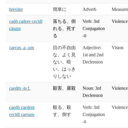
breviter
簡単に
Adverb
Measure
cadō cadere cecidī
落ちる、倒
Verb: 3rd
Violence
cāsum
れる、死す
Conjugation
る
-ō
caecus -a -um
目の不自由
Adjective:
Vision
な、よく見
1st and 2nd
ない、暗
Declension
い、はっき
りしない
caedēs -is f.
殺害、屠殺
Noun: 3rd
Violence
Declension
caedō caedere
殴る、殺
Verb: 3rd
Violence
cecīdī caesum
す、倒す
Conjugation
-ō