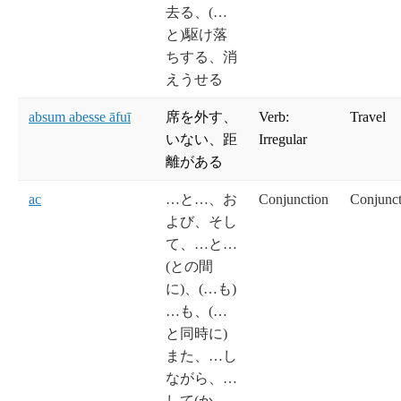
去る、(…
と)駆け落
ちする、消
えうせる
absum abesse āfuī
席を外す、
Verb:
Travel
いない、距
Irregular
離がある
ac
…と…、お
Conjunction
Conjunct
よび、そし
て、…と…
(との間
に)、(…も)
…も、(…
と同時に)
また、…し
ながら、…
して(か