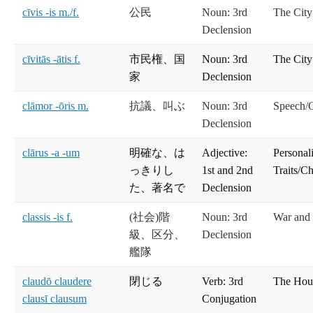
cīvis -is m./f.
公民
Noun: 3rd
The City
Declension
cīvitās -ātis f.
市民権、国
Noun: 3rd
The City
家
Declension
clāmor -ōris m.
抗議、叫ぶ
Noun: 3rd
Speech/O
Declension
clārus -a -um
明確な、は
Adjective:
Personal
っきりし
1st and 2nd
Traits/Ch
た、著名で
Declension
classis -is f.
(社会)階
Noun: 3rd
War and
級、区分、
Declension
艦隊
claudō claudere
閉じる
Verb: 3rd
The Hou
clausī clausum
Conjugation