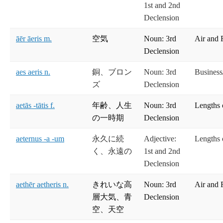
1st and 2nd
Declension
āēr āeris m.
空気
Noun: 3rd
Air and 
Declension
aes aeris n.
銅、ブロン
Noun: 3rd
Busines
ズ
Declension
aetās -tātis f.
年齢、人生
Noun: 3rd
Lengths 
の一時期
Declension
aeternus -a -um
永久に続
Adjective:
Lengths 
く、永遠の
1st and 2nd
Declension
aethēr aetheris n.
きれいな高
Noun: 3rd
Air and 
層大気、青
Declension
空、天空