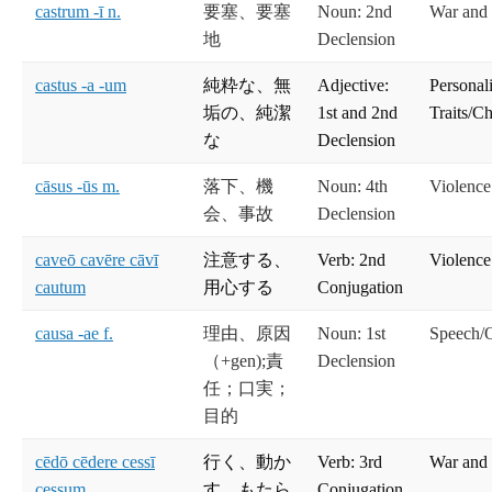
castrum -ī n.
要塞、要塞
Noun: 2nd
War and
地
Declension
castus -a -um
純粋な、無
Adjective:
Personal
垢の、純潔
1st and 2nd
Traits/Ch
な
Declension
cāsus -ūs m.
落下、機
Noun: 4th
Violence
会、事故
Declension
caveō cavēre cāvī
注意する、
Verb: 2nd
Violence
cautum
用心する
Conjugation
causa -ae f.
理由、原因
Noun: 1st
Speech/O
（+gen);責
Declension
任；口実；
目的
cēdō cēdere cessī
行く、動か
Verb: 3rd
War and
cessum
す、もたら
Conjugation