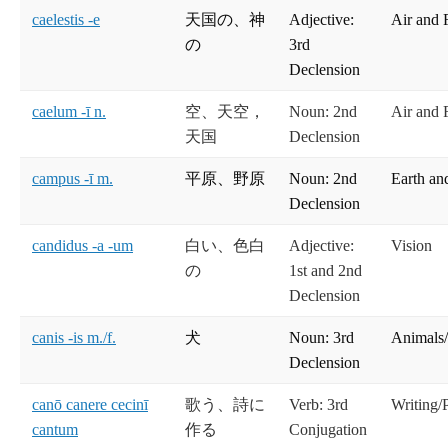
caelestis -e
天国の、神
Adjective:
Air and 
の
3rd
Declension
caelum -ī n.
空、天空，
Noun: 2nd
Air and 
天国
Declension
campus -ī m.
平原、野原
Noun: 2nd
Earth an
Declension
candidus -a -um
白い、色白
Adjective:
Vision
の
1st and 2nd
Declension
canis -is m./f.
犬
Noun: 3rd
Animals/
Declension
canō canere cecinī
歌う、詩に
Verb: 3rd
Writing/
cantum
作る
Conjugation