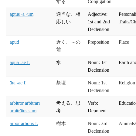
する
Conjugation
aptus -a -um
適当な、相
Adjective:
Personal
応しい
1st and 2nd
Traits/Ch
Declension
apud
近く、～の
Preposition
Place
前
aqua -ae f.
水
Noun: 1st
Earth an
Declension
āra -ae f.
祭壇
Noun: 1st
Religion
Declension
arbitror arbitrārī
考える、思
Verb:
Educati
arbitrātus sum
考
Deponent
arbor arboris f.
樹木
Noun: 3rd
Animals/
Declension