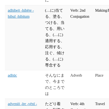
に
adhibeō -hibēre -
(…に)当て
Verb: 2nd
Making/
hibuī -hibitum
る、塗る、
Conjugation
つける、当
てる、用い
る、(…に)
適用する、
応用する、
注ぐ、傾け
る、(…に)
専念する
adhūc
そんなにま
Adverb
Place
で、今まで
のところで
は
adveniō -īre -vēnī -
たどり着
Verb: 4th
Travel