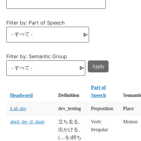
Filter by: Part of Speech
Filter by: Semantic Group
Part of
Headword
Definition
Speech
Semanti
ā ab abs
dev_testing
Preposition
Place
abeō -īre -iī -itum
立ち去る、
Verb:
Motion
出かける、
Irregular
(…を)持ち