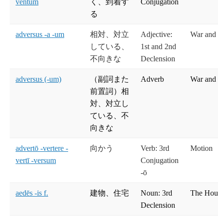
ventum
く、到着す
Conjugation
る
adversus -a -um
相対、対立
Adjective:
War and
している、
1st and 2nd
不向きな
Declension
adversus (-um)
（副詞また
Adverb
War and
前置詞）相
対、対立し
ている、不
向きな
advertō -vertere -
向かう
Verb: 3rd
Motion
vertī -versum
Conjugation
-ō
aedēs -is f.
建物、住宅
Noun: 3rd
The Hou
Declension