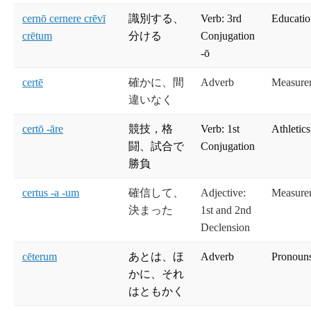
cernō cernere crēvī
識別する、
Verb: 3rd
Educati
crētum
分ける
Conjugation
-ō
certē
確かに、間
Adverb
Measure
違いなく
certō -āre
競技，格
Verb: 1st
Athletics
闘、試合で
Conjugation
勝負
certus -a -um
確信して、
Adjective:
Measure
決まった
1st and 2nd
Declension
cēterum
あとは、ほ
Adverb
Pronouns
かに、それ
はともかく