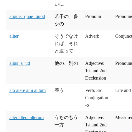
いに
aliquis -quae -quod
若干の、多
Pronoun
Pronouns
少の
aliter
そうでなけ
Adverb
Conjunct
れば、それ
と違って
alius -a -ud
他の、別の
Adjective:
Pronouns
1st and 2nd
Declension
alō alere aluī alitum
養う
Verb: 3rd
Life and
Conjugation
-ō
alter altera alterum
うちのもう
Adjective:
Measure
一方
1st and 2nd