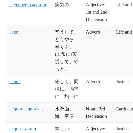
aeger aegra aegrum
病気の
Adjective:
Life and
1st and 2nd
Declension
aegrē
辛うじて、
Adverb
Life and
どうやら、
辛くも、
(非常に)苦
労して、や
っと、
aequē
等しく、同
Adverb
Justice
様に、均等
に、均一に
aequor aequoris n.
水準面、
Noun: 3rd
Earth an
海、平原
Declension
aequus -a -um
等しい
Adjective:
Justice