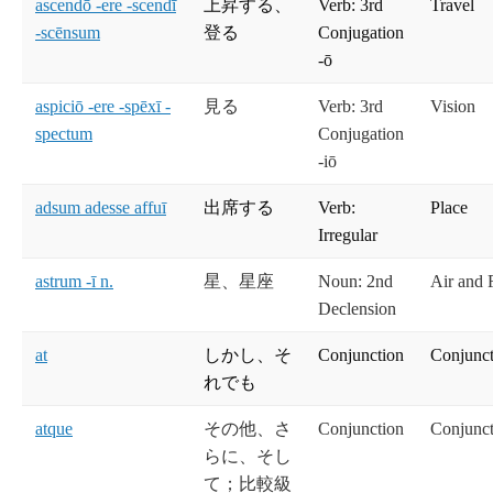
ascendō -ere -scendī
上昇する、
Verb: 3rd
Travel
-scēnsum
登る
Conjugation
-ō
aspiciō -ere -spēxī -
見る
Verb: 3rd
Vision
spectum
Conjugation
-iō
adsum adesse affuī
出席する
Verb:
Place
Irregular
astrum -ī n.
星、星座
Noun: 2nd
Air and 
Declension
at
しかし、そ
Conjunction
Conjunct
れでも
atque
その他、さ
Conjunction
Conjunct
らに、そし
て；比較級