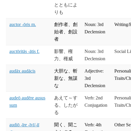
とともによ
りも
auctor -ōris m.
創作者、創
Noun: 3rd
Writing/
始者、創設
Declension
者
auctōritās -ātis f.
影響、権
Noun: 3rd
Social Li
力、権威
Declension
audāx audācis
大胆な、斬
Adjective:
Personal
新な、無謀
3rd
Traits/Ch
な
Declension
audeō audēre ausus
あえて～す
Verb: 2nd
Personal
sum
る、したが
Conjugation
Traits/Ch
る
audiō -īre -īvī/-iī
聞く、聞こ
Verb: 4th
Other Se