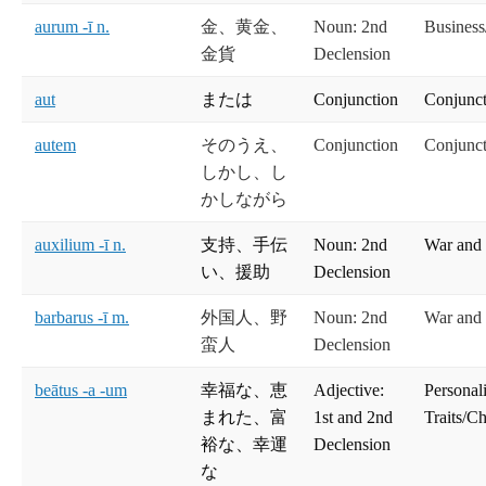
aurum -ī n.
金、黄金、
Noun: 2nd
Busines
金貨
Declension
aut
または
Conjunction
Conjunct
autem
そのうえ、
Conjunction
Conjunct
しかし、し
かしながら
auxilium -ī n.
支持、手伝
Noun: 2nd
War and
い、援助
Declension
barbarus -ī m.
外国人、野
Noun: 2nd
War and
蛮人
Declension
beātus -a -um
幸福な、恵
Adjective:
Personal
まれた、富
1st and 2nd
Traits/Ch
裕な、幸運
Declension
な