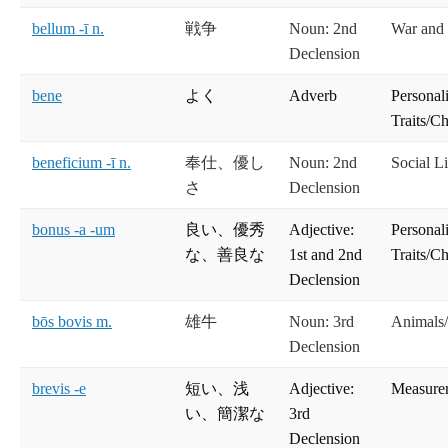
bellum -ī n.
戦争
Noun: 2nd
War and
Declension
bene
よく
Adverb
Personal
Traits/Ch
beneficium -ī n.
奉仕、優し
Noun: 2nd
Social Li
さ
Declension
bonus -a -um
良い、優秀
Adjective:
Personal
な、善良な
1st and 2nd
Traits/Ch
Declension
bōs bovis m.
雄牛
Noun: 3rd
Animals/
Declension
brevis -e
短い、浅
Adjective:
Measure
い、簡潔な
3rd
Declension