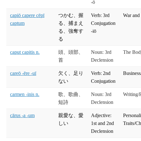
-ō
capiō capere cēpī
つかむ、握
Verb: 3rd
War and
captum
る、捕まえ
Conjugation
る、強奪す
-iō
る
caput capitis n.
頭、頭部、
Noun: 3rd
The Bod
首
Declension
careō -ēre -uī
欠く、足り
Verb: 2nd
Busines
ない
Conjugation
carmen -inis n.
歌、歌曲、
Noun: 3rd
Writing/
短詩
Declension
cārus -a -um
親愛な、愛
Adjective:
Personal
しい
1st and 2nd
Traits/Ch
Declension