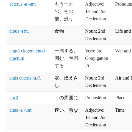
cēterus -a -um
もう一方
Adjective:
Pronouns
の、その
1st and 2nd
他、残り
Declension
cibus -ī m.
食物
Noun: 2nd
Life and
Declension
cingō cingere cīnxī
一周する、
Verb: 3rd
War and
cīnctum
囲む、包囲
Conjugation
する
-ō
cinis cineris m./f.
灰、燃えさ
Noun: 3rd
Air and 
し
Declension
circā
～の周囲に
Preposition
Place
citus -a -um
速い、急な
Adjective:
Time
1st and 2nd
Declension