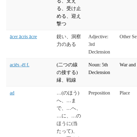
る、支え
る、受け止
める、迎え
撃つ
ācer ācris ācre
鋭い、洞察
Adjective:
Other Se
力のある
3rd
Declension
aciēs -ēī f.
(二つの線
Noun: 5th
War and
の接する)
Declension
縁、戦線
ad
…(のほう)
Preposition
Place
へ、…ま
で、…へ、
…に、…の
ほうに(当
たって)、