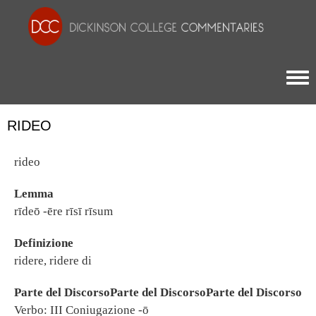
Togg
RIDEO
rideo
Lemma
rīdeō -ēre rīsī rīsum
Definizione
ridere, ridere di
Parte del DiscorsoParte del DiscorsoParte del Discorso
Verbo: III Coniugazione -ō