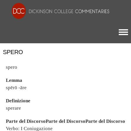
Togg
SPERO
spero
Lemma
spērō -āre
Definizione
sperare
Parte del DiscorsoParte del DiscorsoParte del Discorso
Verbo: I Coniugazione