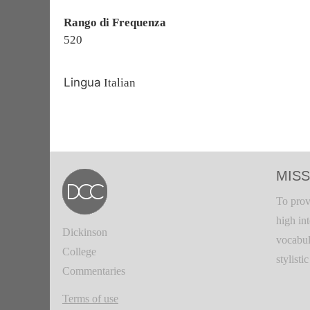
Rango di Frequenza
520
Lingua
Italian
MISS
To prov
high in
Dickinson
vocabul
College
stylisti
Commentaries
Terms of use