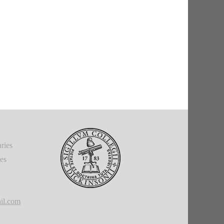
ries
ies
il.com