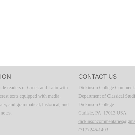
ION
CONTACT US
ide readers of Greek and Latin with
Dickinson College Commenta
terest texts equipped with media,
Department of Classical Stud
ary, and grammatical, historical, and
Dickinson College
c notes.
Carlisle, PA 17013 USA
dickinsoncommentaries@gma
(717) 245-1493