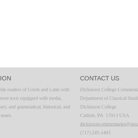
ION
CONTACT US
ide readers of Greek and Latin with
Dickinson College Commenta
terest texts equipped with media,
Department of Classical Stud
ary, and grammatical, historical, and
Dickinson College
c notes.
Carlisle, PA 17013 USA
dickinsoncommentaries@gma
(717) 245-1493