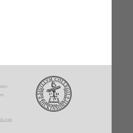
ries
ies
il.com