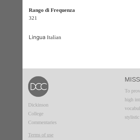
Rango di Frequenza
321
Lingua
Italian
MISS
To prov
high in
Dickinson
vocabul
College
stylisti
Commentaries
Terms of use