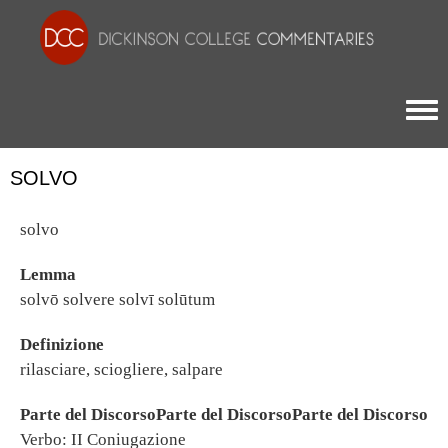
Togg
SOLVO
solvo
Lemma
solvō solvere solvī solūtum
Definizione
rilasciare, sciogliere, salpare
Parte del DiscorsoParte del DiscorsoParte del Discorso
Verbo: II Coniugazione