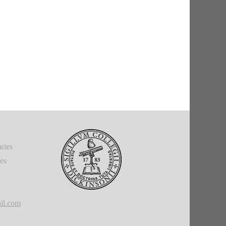
ries
ies
il.com