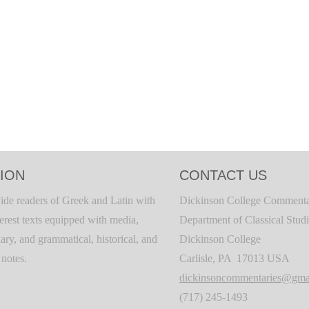
ION
CONTACT US
ide readers of Greek and Latin with
Dickinson College Commenta
terest texts equipped with media,
Department of Classical Stud
ary, and grammatical, historical, and
Dickinson College
c notes.
Carlisle, PA 17013 USA
dickinsoncommentaries@gma
(717) 245-1493