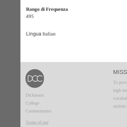
Rango di Frequenza
495
Lingua
Italian
MISS
To prov
high in
Dickinson
vocabul
College
stylisti
Commentaries
Terms of use