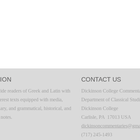
ION
CONTACT US
ide readers of Greek and Latin with
Dickinson College Commenta
terest texts equipped with media,
Department of Classical Stud
ary, and grammatical, historical, and
Dickinson College
c notes.
Carlisle, PA 17013 USA
dickinsoncommentaries@gma
(717) 245-1493