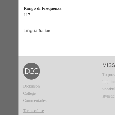
Rango di Frequenza
117
Lingua
Italian
MISS
To prov
high in
Dickinson
vocabul
College
stylisti
Commentaries
Terms of use