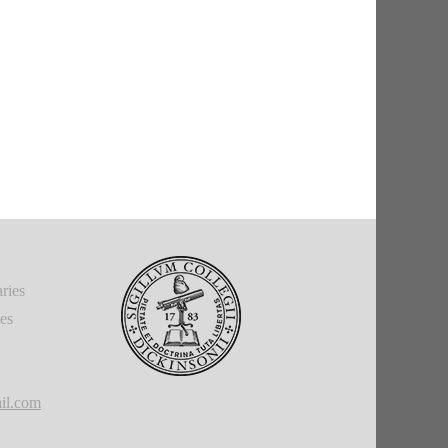
ries
ies
il.com