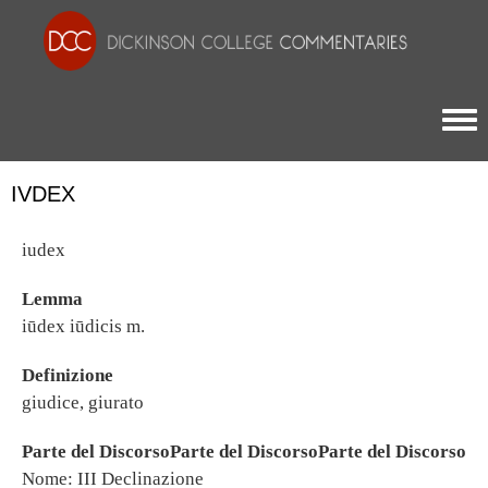
Togg
IVDEX
iudex
Lemma
iūdex iūdicis m.
Definizione
giudice, giurato
Parte del DiscorsoParte del DiscorsoParte del Discorso
Nome: III Declinazione