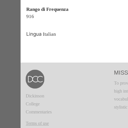
Rango di Frequenza
916
Lingua
Italian
MISS
To prov
high in
Dickinson
vocabul
College
stylisti
Commentaries
Terms of use