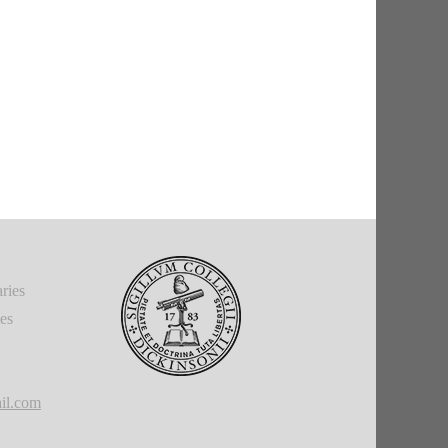
ries
ies
il.com