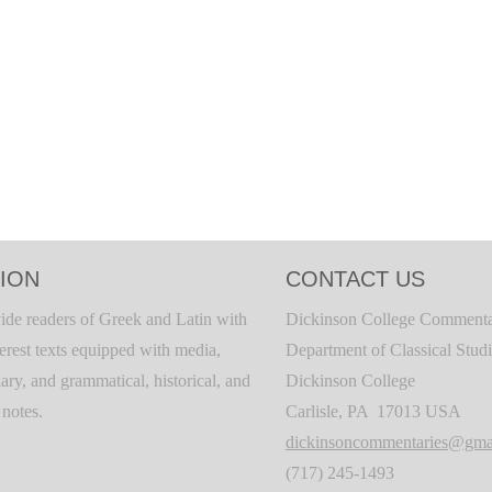
ION
CONTACT US
ide readers of Greek and Latin with
Dickinson College Commenta
terest texts equipped with media,
Department of Classical Stud
ary, and grammatical, historical, and
Dickinson College
c notes.
Carlisle, PA 17013 USA
dickinsoncommentaries@gma
(717) 245-1493