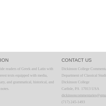
ION
CONTACT US
ide readers of Greek and Latin with
Dickinson College Commenta
terest texts equipped with media,
Department of Classical Stud
ary, and grammatical, historical, and
Dickinson College
c notes.
Carlisle, PA 17013 USA
dickinsoncommentaries@gma
(717) 245-1493