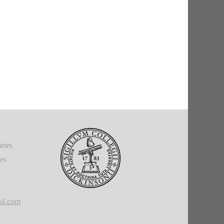
ries
ies
il.com