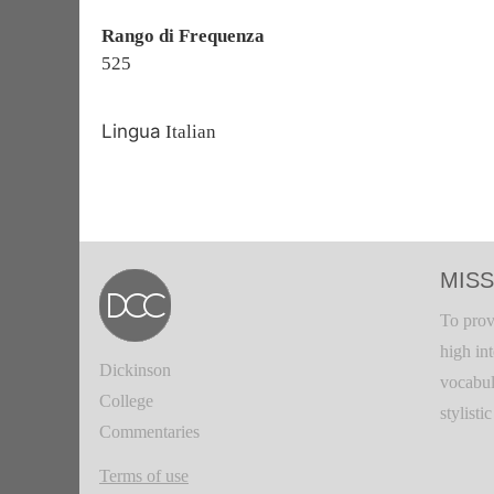
Rango di Frequenza
525
Lingua
Italian
MISS
To prov
high in
Dickinson
vocabul
College
stylisti
Commentaries
Terms of use