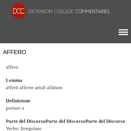
Togg
AFFERO
affero
Lemma
afferō afferre attulī allātum
Definizione
portare a
Parte del DiscorsoParte del DiscorsoParte del Discorso
Verbo: Irregolare