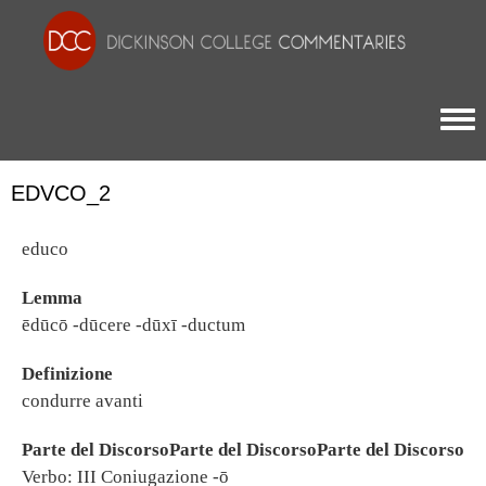
Togg
EDVCO_2
educo
Lemma
ēdūcō -dūcere -dūxī -ductum
Definizione
condurre avanti
Parte del DiscorsoParte del DiscorsoParte del Discorso
Verbo: III Coniugazione -ō