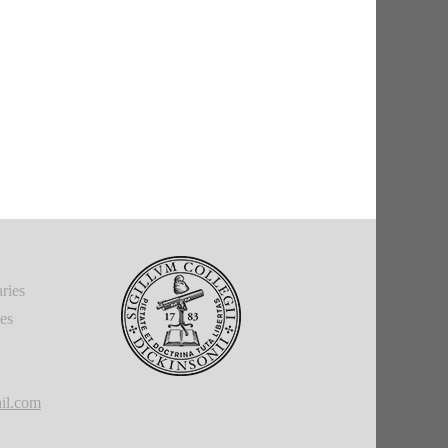
ries
ies
il.com