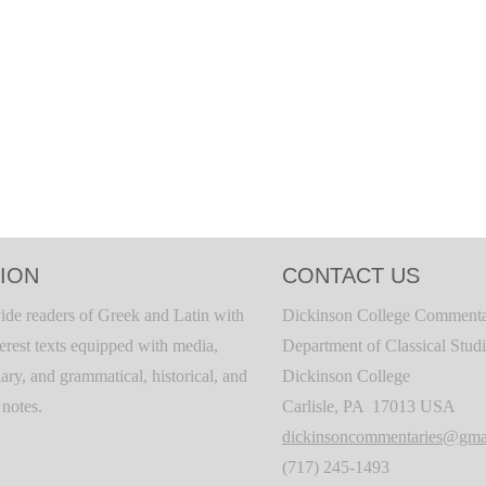
ION
CONTACT US
ide readers of Greek and Latin with
Dickinson College Commenta
terest texts equipped with media,
Department of Classical Stud
ary, and grammatical, historical, and
Dickinson College
c notes.
Carlisle, PA 17013 USA
dickinsoncommentaries@gma
(717) 245-1493