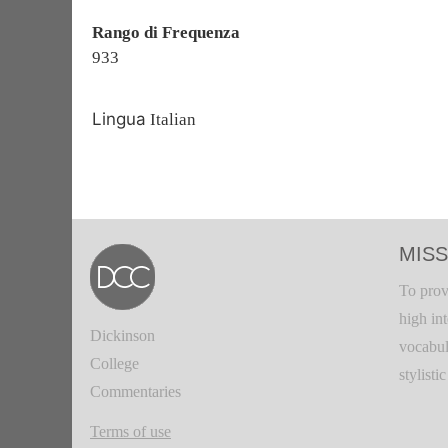
Rango di Frequenza
933
Lingua
Italian
MISS
To prov
high in
Dickinson
vocabul
College
stylisti
Commentaries
Terms of use