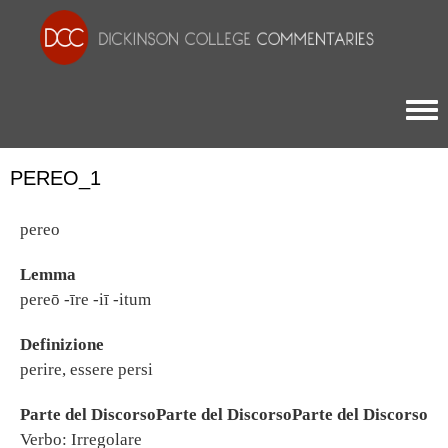
Togg
PEREO_1
pereo
Lemma
pereō -īre -iī -itum
Definizione
perire, essere persi
Parte del DiscorsoParte del DiscorsoParte del Discorso
Verbo: Irregolare