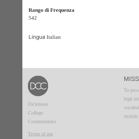
Rango di Frequenza
542
Lingua
Italian
MISS
To prov
high in
Dickinson
vocabul
College
stylisti
Commentaries
Terms of use