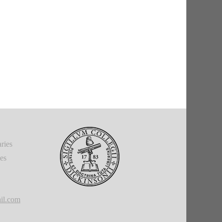
ries
ies
il.com