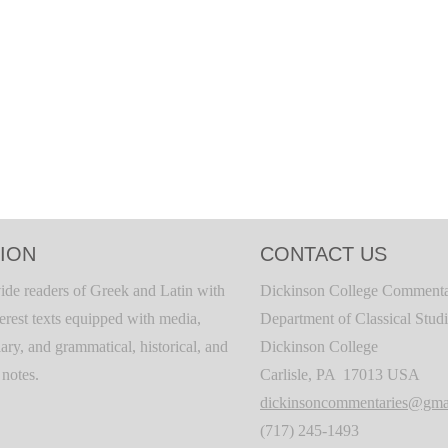
ION
CONTACT US
ide readers of Greek and Latin with
Dickinson College Commenta
terest texts equipped with media,
Department of Classical Stud
ary, and grammatical, historical, and
Dickinson College
c notes.
Carlisle, PA 17013 USA
dickinsoncommentaries@gma
(717) 245-1493