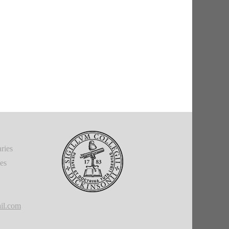
ries
ies
il.com