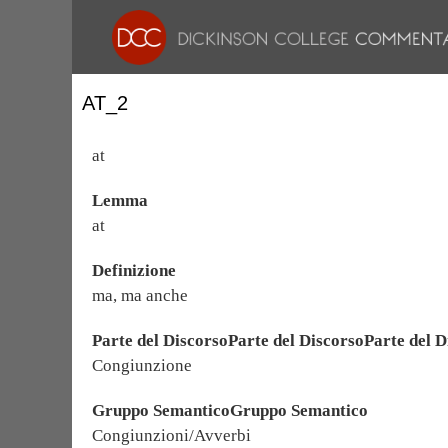
AT_2
at
Lemma
at
Definizione
ma, ma anche
Parte del DiscorsoParte del DiscorsoParte del D
Congiunzione
Gruppo SemanticoGruppo Semantico
Congiunzioni/Avverbi