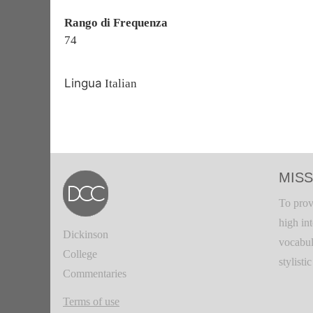
Rango di Frequenza
74
Lingua
Italian
MISS
To prov
high in
Dickinson
vocabul
College
stylisti
Commentaries
Terms of use