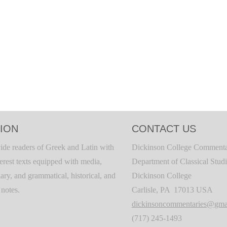
ION
CONTACT US
ide readers of Greek and Latin with
Dickinson College Commenta
terest texts equipped with media,
Department of Classical Stud
ary, and grammatical, historical, and
Dickinson College
c notes.
Carlisle, PA 17013 USA
dickinsoncommentaries@gma
(717) 245-1493