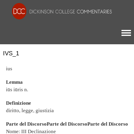
Togg
IVS_1
ius
Lemma
iūs iūris n.
Definizione
diritto, legge, giustizia
Parte del DiscorsoParte del DiscorsoParte del Discorso
Nome: III Declinazione