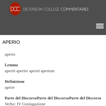
Togg
APERIO
aperio
Lemma
aperiō aperīre aperuī apertum
Definizione
aprire
Parte del DiscorsoParte del DiscorsoParte del Discorso
Verbo: IV Coniugazione