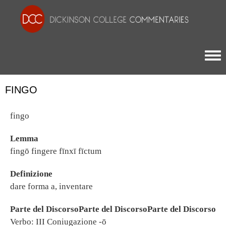
Togg
FINGO
fingo
Lemma
fingō fingere fīnxī fīctum
Definizione
dare forma a, inventare
Parte del DiscorsoParte del DiscorsoParte del Discorso
Verbo: III Coniugazione -ō