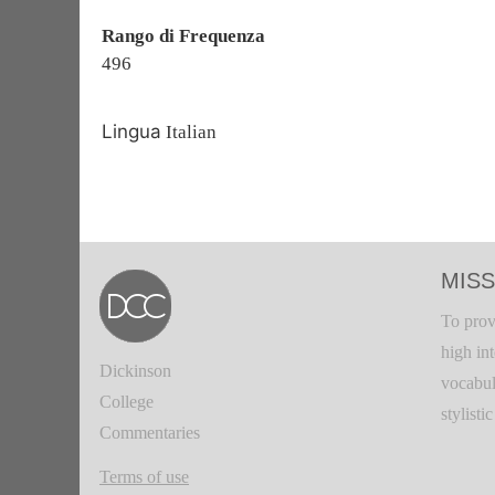
Rango di Frequenza
496
Lingua
Italian
MISS
To prov
high in
Dickinson
vocabul
College
stylisti
Commentaries
Terms of use