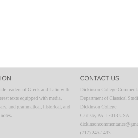
ION
CONTACT US
ide readers of Greek and Latin with
Dickinson College Commenta
terest texts equipped with media,
Department of Classical Stud
ary, and grammatical, historical, and
Dickinson College
c notes.
Carlisle, PA 17013 USA
dickinsoncommentaries@gma
(717) 245-1493