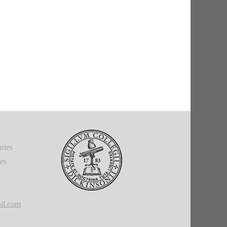
ries
ies
il.com