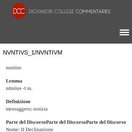
Togg
NVNTIVS_1/NVNTIVM
nuntius
Lemma
nūntius -ī m.
Definizione
messaggero; notizia
Parte del DiscorsoParte del DiscorsoParte del Discorso
Nome: II Declinazione