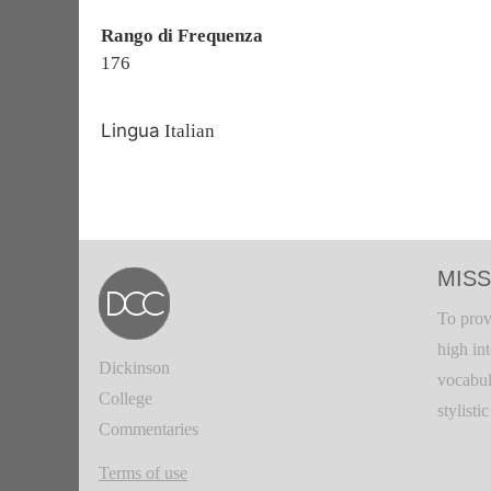
Rango di Frequenza
176
Lingua
Italian
MISS
To prov
high in
Dickinson
vocabul
College
stylisti
Commentaries
Terms of use