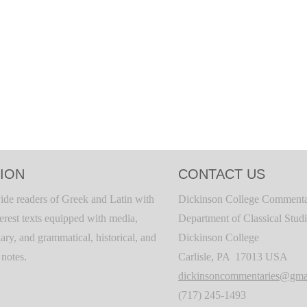
ION
CONTACT US
ide readers of Greek and Latin with
Dickinson College Commenta
terest texts equipped with media,
Department of Classical Stud
ary, and grammatical, historical, and
Dickinson College
c notes.
Carlisle, PA 17013 USA
dickinsoncommentaries@gma
(717) 245-1493