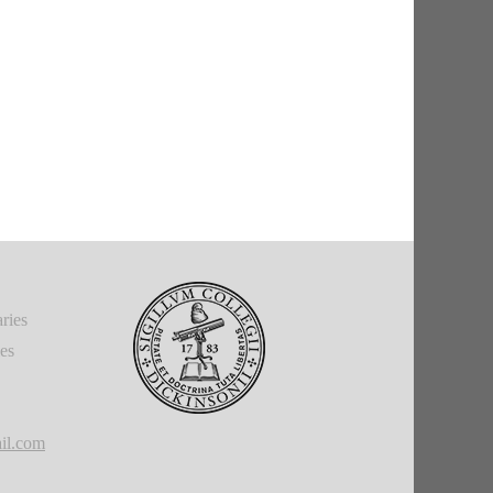
ries
ies
il.com