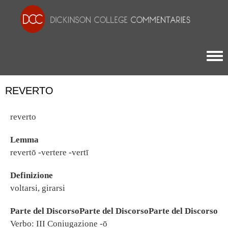
Togg
REVERTO
reverto
Lemma
revertō -vertere -vertī
Definizione
voltarsi, girarsi
Parte del DiscorsoParte del DiscorsoParte del Discorso
Verbo: III Coniugazione -ō