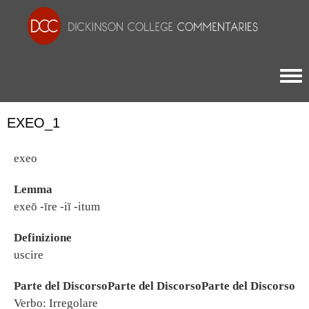
Togg
EXEO_1
exeo
Lemma
exeō -īre -iī -itum
Definizione
uscire
Parte del DiscorsoParte del DiscorsoParte del Discorso
Verbo: Irregolare