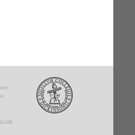
ries
ies
il.com