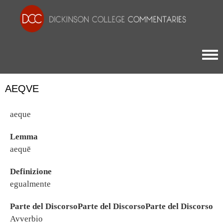
Togg
AEQVE
aeque
Lemma
aequē
Definizione
egualmente
Parte del DiscorsoParte del DiscorsoParte del Discorso
Avverbio