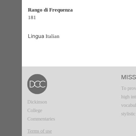
Rango di Frequenza
181
Lingua
Italian
MISS
To prov
high in
Dickinson
vocabul
College
stylisti
Commentaries
Terms of use