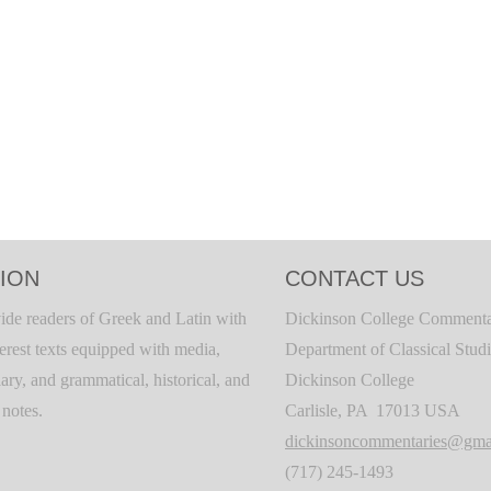
ION
CONTACT US
ide readers of Greek and Latin with
Dickinson College Commenta
terest texts equipped with media,
Department of Classical Stud
ary, and grammatical, historical, and
Dickinson College
c notes.
Carlisle, PA 17013 USA
dickinsoncommentaries@gma
(717) 245-1493