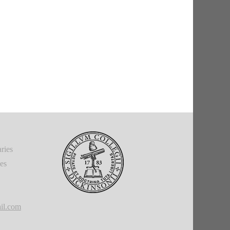
ries
ies
il.com