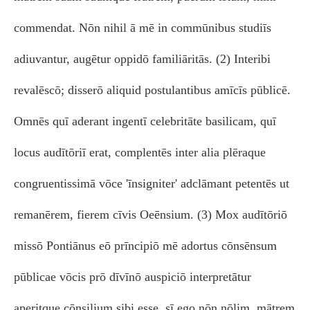
commendat. Nōn nihil ā mē in commūnibus studiīs
adiuvantur, augētur oppidō familiāritās. (2) Interibi
revalēscō; disserō aliquid postulantibus amīcīs pūblicē.
Omnēs quī aderant ingentī celebritāte basilicam, quī
locus audītōriī erat, complentēs inter alia plēraque
congruentissimā vōce 'īnsigniter' adclāmant petentēs ut
remanērem, fierem cīvis Oeēnsium. (3) Mox audītōriō
missō Pontiānus eō prīncipiō mē adortus cōnsēnsum
pūblicae vōcis prō dīvīnō auspiciō interpretātur
aperitque cōnsilium sibi esse, sī ego nōn nōlim, mātrem