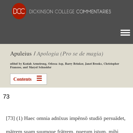
Togg
Apuleius /
Apologia (Pro se de magia)
edited by Keziah Armstrong, Odessa Asp, Barry Brinker, Janet Brooks, Christopher
Francese, and Maryel Schneider
Contents
73
[73] (1) Haec omnia adnīxus impēnsō studiō persuādet,
mātrem suam suumque frātrem, puerum istum, mihi