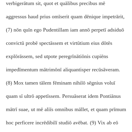
verbigerātum sit, quot et quālibus precibus mē
aggressus haud prius omīserit quam dēnique impetrārit,
(7) nōn quīn ego Pudentillam iam annō perpetī adsiduō
convictū probē spectāssem et virtūtium eius dōtēs
explōrāssem, sed utpote peregrīnātiōnis cupiēns
impedīmentum mātrimōnī aliquantisper recūsāveram.
(8) Mox tamen tālem fēminam nihilō sēgnius voluī
quam sī ultrō appetīssem. Persuāserat idem Pontiānus
mātrī suae, ut mē aliīs omnibus māllet, et quam prīmum
hoc perficere incrēdibilī studiō avēbat. (9) Vix ab eō