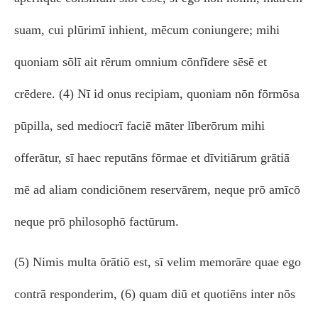
suam, cui plūrimī inhient, mēcum coniungere; mihi
quoniam sōlī ait rērum omnium cōnfīdere sēsē et
crēdere. (4) Nī id onus recipiam, quoniam nōn fōrmōsa
pūpilla, sed mediocrī faciē māter līberōrum mihi
offerātur, sī haec reputāns fōrmae et dīvitiārum grātiā
mē ad aliam condiciōnem reservārem, neque prō amīcō
neque prō philosophō factūrum.
(5) Nimis multa ōrātiō est, sī velim memorāre quae ego
contrā responderim, (6) quam diū et quotiēns inter nōs