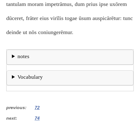
tantulam moram impetrāmus, dum prius ipse uxōrem
dūceret, frāter eius virīlis togae ūsum auspicārētur: tunc
deinde ut nōs coniungerēmur.
notes
Vocabulary
previous
72
next
74