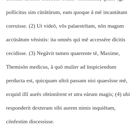
pollicitus sim cūrātūrum, eam quoque ā mē incantātam
corruisse. (2) Ut videō, vōs palaestrītam, nōn magum
accūsātum vēnistis: ita omnēs quī mē accessēre dīcitis
cecidisse. (3) Negāvit tamen quaerente tē, Maxime,
Themisōn medicus, ā quō mulier ad īnspiciendum
perducta est, quicquam ultrā passam nisi quaesīsse mē,
ecquid illī aurēs obtinnīrent et utra eārum magis; (4) ubi
responderit dexteram sibi aurem nimis inquiētam,
cōnfestim discessisse.