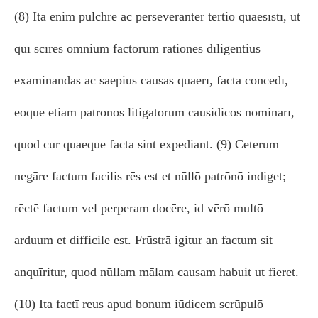
(8) Ita enim pulchrē ac persevēranter tertiō quaesīstī, ut
quī scīrēs omnium factōrum ratiōnēs dīligentius
exāminandās ac saepius causās quaerī, facta concēdī,
eōque etiam patrōnōs litigatorum causidicōs nōminārī,
quod cūr quaeque facta sint expediant. (9) Cēterum
negāre factum facilis rēs est et nūllō patrōnō indiget;
rēctē factum vel perperam docēre, id vērō multō
arduum et difficile est. Frūstrā igitur an factum sit
anquīritur, quod nūllam mālam causam habuit ut fieret.
(10) Ita factī reus apud bonum iūdicem scrūpulō