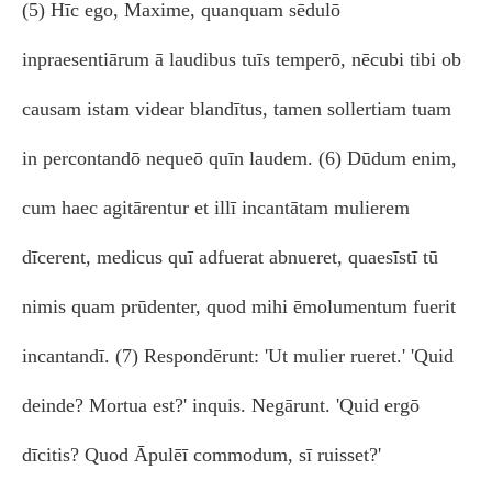
(5) Hīc ego, Maxime, quanquam sēdulō
inpraesentiārum ā laudibus tuīs temperō, nēcubi tibi ob
causam istam videar blandītus, tamen sollertiam tuam
in percontandō nequeō quīn laudem. (6) Dūdum enim,
cum haec agitārentur et illī incantātam mulierem
dīcerent, medicus quī adfuerat abnueret, quaesīstī tū
nimis quam prūdenter, quod mihi ēmolumentum fuerit
incantandī. (7) Respondērunt: 'Ut mulier rueret.' 'Quid
deinde? Mortua est?' inquis. Negārunt. 'Quid ergō
dīcitis? Quod Āpulēī commodum, sī ruisset?'