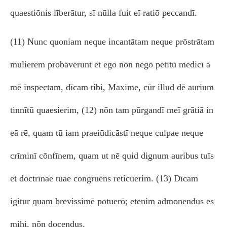
quaestiōnis līberātur, sī nūlla fuit eī ratiō peccandī.
(11) Nunc quoniam neque incantātam neque prōstrātam
mulierem probāvērunt et ego nōn negō petītū medicī ā
mē īnspectam, dīcam tibi, Maxime, cūr illud dē aurium
tinnītū quaesierim, (12) nōn tam pūrgandī meī grātiā in
eā rē, quam tū iam praeiūdicāstī neque culpae neque
crīminī cōnfīnem, quam ut nē quid dignum auribus tuīs
et doctrīnae tuae congruēns reticuerim. (13) Dīcam
igitur quam brevissimē potuerō; etenim admonendus es
mihi, nōn docendus.