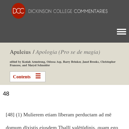
Togg
Apuleius /
Apologia (Pro se de magia)
edited by Keziah Armstrong, Odessa Asp, Barry Brinker, Janet Brooks, Christopher
Francese, and Maryel Schneider
Contents
48
[48] (1) Mulierem etiam līberam perductam ad mē
domum dīxistis eiusdem Thallī valētūdinis, quam ego