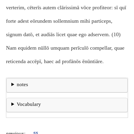
verterim, cēterīs autem clārissimā vōce profiteor: sī quī
forte adest eōrundem sollemnium mihi particeps,
signum datō, et audiās licet quae ego adservem. (10)
Nam equidem nūllō umquam perīculō compellar, quae
reticenda accēpī, haec ad profānōs ēnūntiāre.
notes
Vocabulary
previous
55