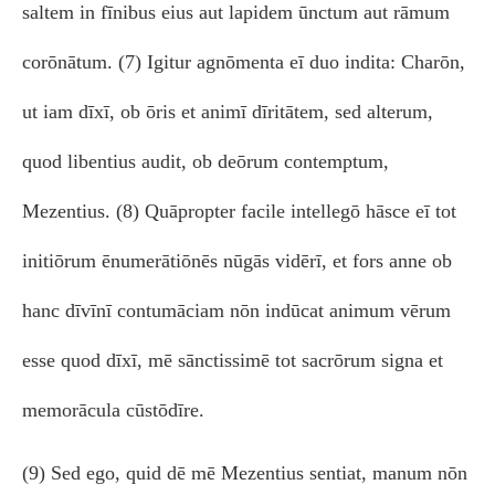
saltem in fīnibus eius aut lapidem ūnctum aut rāmum
corōnātum. (7) Igitur agnōmenta eī duo indita: Charōn,
ut iam dīxī, ob ōris et animī dīritātem, sed alterum,
quod libentius audit, ob deōrum contemptum,
Mezentius. (8) Quāpropter facile intellegō hāsce eī tot
initiōrum ēnumerātiōnēs nūgās vidērī, et fors anne ob
hanc dīvīnī contumāciam nōn indūcat animum vērum
esse quod dīxī, mē sānctissimē tot sacrōrum signa et
memorācula cūstōdīre.
(9) Sed ego, quid dē mē Mezentius sentiat, manum nōn