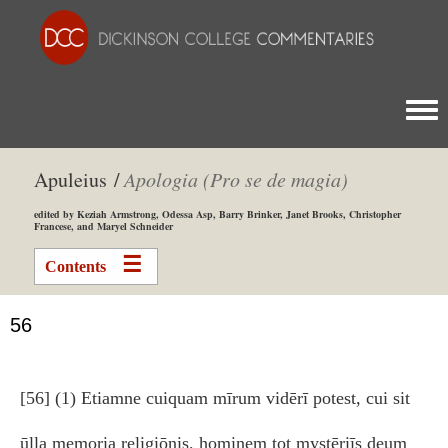
Togg
Apuleius /
Apologia (Pro se de magia)
edited by Keziah Armstrong, Odessa Asp, Barry Brinker, Janet Brooks, Christopher
Francese, and Maryel Schneider
Contents
56
[56] (1) Etiamne cuiquam mīrum vidērī potest, cui sit
ūlla memoria religiōnis, hominem tot mystēriīs deum