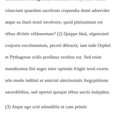
cōnscium quaedam sacrōrum crepundia domī adservāre
atque ea līneō textō involvere, quod pūrissimum est
rēbus dīvīnīs vēlāmentum? (2) Quippe lānā, sēgnissimī
corporis excrēmentum, pecorī dētractā, iam inde Orpheī
et Pȳthagorae scītīs profānus vestītus est. Sed enim
mundissima līnī seges inter optimās frūgēs terrā exorta
nōn modo indūtuī et amictuī sānctissimīs Aegyptiōrum
sacerdōtibus, sed opertuī quoque rēbus sacrīs ūsūrpātur.
(3) Atque ego sciō nōnnūllōs et cum prīmīs