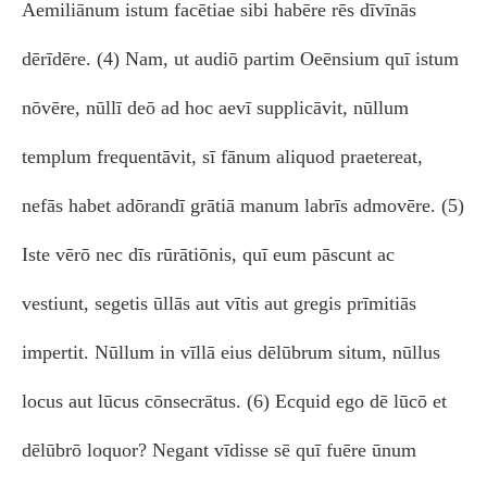
Aemiliānum istum facētiae sibi habēre rēs dīvīnās
dērīdēre. (4) Nam, ut audiō partim Oeēnsium quī istum
nōvēre, nūllī deō ad hoc aevī supplicāvit, nūllum
templum frequentāvit, sī fānum aliquod praetereat,
nefās habet adōrandī grātiā manum labrīs admovēre. (5)
Iste vērō nec dīs rūrātiōnis, quī eum pāscunt ac
vestiunt, segetis ūllās aut vītis aut gregis prīmitiās
impertit. Nūllum in vīllā eius dēlūbrum situm, nūllus
locus aut lūcus cōnsecrātus. (6) Ecquid ego dē lūcō et
dēlūbrō loquor? Negant vīdisse sē quī fuēre ūnum