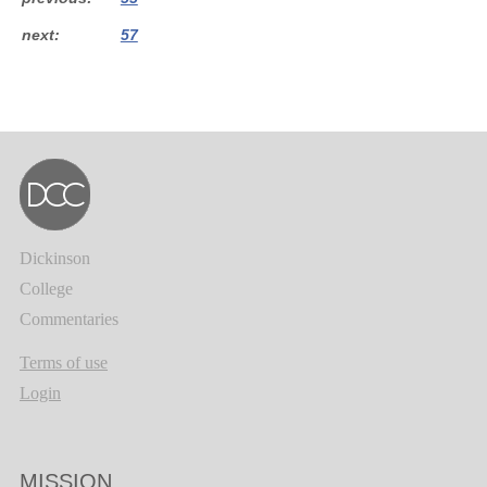
next
57
Dickinson
College
Commentaries
Terms of use
Login
MISSION