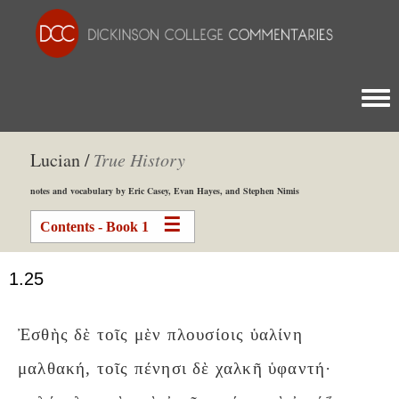
Togg
Lucian /
True History
notes and vocabulary by Eric Casey, Evan Hayes, and Stephen Nimis
Contents - Book 1
1.25
Ἐσθὴς δὲ τοῖς μὲν πλουσίοις ὑαλίνη
μαλθακή, τοῖς πένησι δὲ χαλκῆ ὑφαντή·