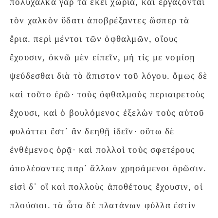
πολύχαλκα γὰρ τὰ ἐκεῖ χωρία, καὶ ἐργάζονται
τὸν χαλκὸν ὕδατι ἀποβρέξαντες ὥσπερ τὰ
ἔρια. περὶ μέντοι τῶν ὀφθαλμῶν, οἵους
ἔχουσιν, ὀκνῶ μὲν εἰπεῖν, μή τίς με νομίσῃ
ψεύδεσθαι διὰ τὸ ἄπιστον τοῦ λόγου. ὅμως δὲ
καὶ τοῦτο ἐρῶ· τοὺς ὀφθαλμοὺς περιαιρετοὺς
ἔχουσι, καὶ ὁ βουλόμενος ἐξελὼν τοὺς αὑτοῦ
φυλάττει ἔστ᾽ ἂν δεηθῇ ἰδεῖν· οὕτω δὲ
ἐνθέμενος ὁρᾷ· καὶ πολλοὶ τοὺς σφετέρους
ἀπολέσαντες παρ᾽ ἄλλων χρησάμενοι ὁρῶσιν.
εἰσὶ δ᾽ οἳ καὶ πολλοὺς ἀποθέτους ἔχουσιν, οἱ
πλούσιοι. τὰ ὦτα δὲ πλατάνων φύλλα ἐστὶν