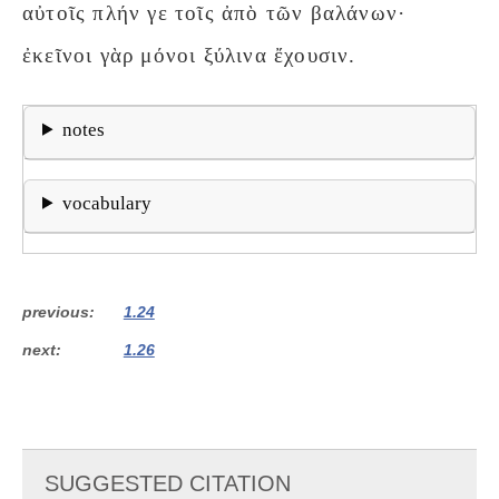
αὐτοῖς πλήν γε τοῖς ἀπὸ τῶν βαλάνων·
ἐκεῖνοι γὰρ μόνοι ξύλινα ἔχουσιν.
notes
vocabulary
previous
1.24
next
1.26
SUGGESTED CITATION