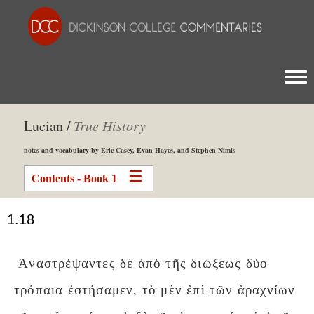
Togg
Lucian /
True History
notes and vocabulary by Eric Casey, Evan Hayes, and Stephen Nimis
Contents - Book 1
1.18
Ἀναστρέψαντες δὲ ἀπὸ τῆς διώξεως δύο
τρόπαια ἐστήσαμεν, τὸ μὲν ἐπὶ τῶν ἀραχνίων