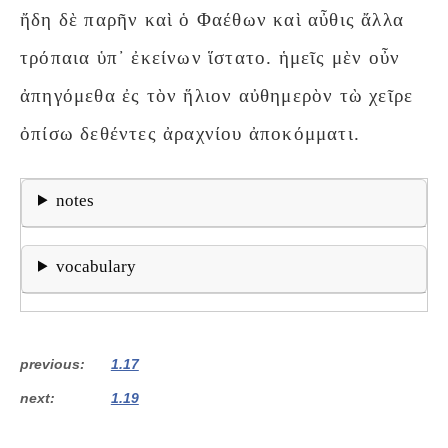
ἤδη δὲ παρῆν καὶ ὁ Φαέθων καὶ αὖθις ἄλλα
τρόπαια ὑπ᾽ ἐκείνων ἵστατο. ἡμεῖς μὲν οὖν
ἀπηγόμεθα ἐς τὸν ἥλιον αὐθημερὸν τὼ χεῖρε
ὀπίσω δεθέντες ἀραχνίου ἀποκόμματι.
notes
vocabulary
previous
1.17
next
1.19