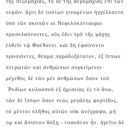
τῆς πεζομαχίας, τὸ δὲ τῆς ἀερομαχίας ἐπὶ τῶν
νεφῶν. ἄρτι δὲ τούτων γινομένων ἠγγέλλοντο
ὑπὸ τῶν σκοπῶν οἱ Νεφελοκένταυροι
προσελαύνοντες, οὓς ἔδει πρὸ τῆς μάχης
ἐλθεῖν τῷ Φαέθοντι. καὶ δὴ ἐφαίνοντο
προσιόντες, θέαμα παραδοξότατον, ἐξ ἵππων
πτερωτῶν καὶ ἀνθρώπων συγκείμενοι·
μέγεθος δὲ τῶν μὲν ἀνθρώπων ὅσον τοῦ
Ῥοδίων κολοσσοῦ ἐξ ἡμισείας ἐς τὸ ἄνω,
τῶν δὲ ἵππων ὅσον νεὼς μεγάλης φορτίδος.
τὸ μέντοι πλῆθος αὐτῶν οὐκ ἀνέγραψα, μή
τῳ καὶ ἄπιστον δόξῃ - τοσοῦτον ἦν. ἡγεῖτο δὲ