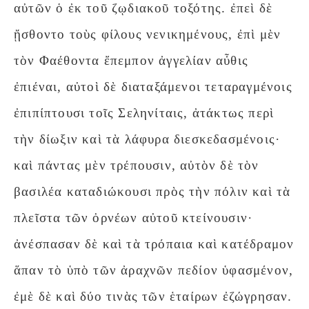
αὐτῶν ὁ ἐκ τοῦ ζῳδιακοῦ τοξότης. ἐπεὶ δὲ
ᾔσθοντο τοὺς φίλους νενικημένους, ἐπὶ μὲν
τὸν Φαέθοντα ἔπεμπον ἀγγελίαν αὖθις
ἐπιέναι, αὐτοὶ δὲ διαταξάμενοι τεταραγμένοις
ἐπιπίπτουσι τοῖς Σεληνίταις, ἀτάκτως περὶ
τὴν δίωξιν καὶ τὰ λάφυρα διεσκεδασμένοις·
καὶ πάντας μὲν τρέπουσιν, αὐτὸν δὲ τὸν
βασιλέα καταδιώκουσι πρὸς τὴν πόλιν καὶ τὰ
πλεῖστα τῶν ὀρνέων αὐτοῦ κτείνουσιν·
ἀνέσπασαν δὲ καὶ τὰ τρόπαια καὶ κατέδραμον
ἅπαν τὸ ὑπὸ τῶν ἀραχνῶν πεδίον ὑφασμένον,
ἐμὲ δὲ καὶ δύο τινὰς τῶν ἑταίρων ἐζώγρησαν.