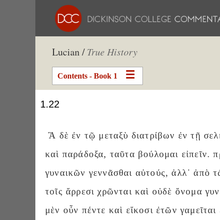
Lucian /
True History
Contents - Book 1
1.22
Ἃ δὲ ἐν τῷ μεταξὺ διατρίβων ἐν τῇ σε
καὶ παράδοξα, ταῦτα βούλομαι εἰπεῖν. 
γυναικῶν γεννᾶσθαι αὐτούς, ἀλλ᾽ ἀπὸ τ
τοῖς ἄρρεσι χρῶνται καὶ οὐδὲ ὄνομα γυν
μὲν οὖν πέντε καὶ εἴκοσι ἐτῶν γαμεῖται