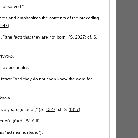
"I observed."
lates and emphasizes the contents of the preceding
.
947
).
., "(the fact) that they are not born" (S.
2027
; cf. S.
 γενvάω.
"they use males."
ἴσασι: "and they do not even know the word for
 know."
five years (of age)," (S.
1327
; cf. S.
1317
).
years)" (ἀπό LSJ
A.II
).
αμεῖ "acts as husband").