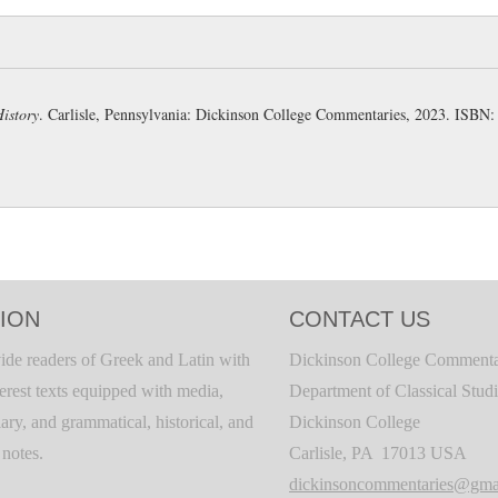
ἀποτεμόντες: aor. part., "having
πηχυαῖοι τὸ μέγεθος: "a cubit l
ἐπειδὰν πεπανθῶσιν: general 
istory
. Carlisle, Pennsylvania: Dickinson College Commentaries, 2023. ISBN: 
2410
and
2399a
).
πεπανθῶσιν: aor. pass. subj. 
τρυγήσαντες: aor. part. of τρυ
ὀχεύουσι: "they mount."
πλησιάζουσι: "they have inter
ION
CONTACT US
ide readers of Greek and Latin with
Dickinson College Commenta
terest texts equipped with media,
Department of Classical Stud
ary, and grammatical, historical, and
Dickinson College
c notes.
Carlisle, PA 17013 USA
dickinsoncommentaries@gma