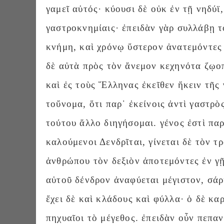
γαμεῖ αὐτός· κύουσι δὲ οὐκ ἐν τῇ νηδύϊ,
γαστροκνημίαις· ἐπειδὰν γὰρ συλλάβῃ τ
κνήμη, καὶ χρόνῳ ὕστερον ἀνατεμόντες 
δὲ αὐτὰ πρὸς τὸν ἄνεμον κεχηνότα ζῳοπ
καὶ ἐς τοὺς Ἕλληνας ἐκεῖθεν ἥκειν τῆς
τοὔνομα, ὅτι παρ᾽ ἐκείνοις ἀντὶ γαστρὸ
τούτου ἄλλο διηγήσομαι. γένος ἐστὶ πα
καλούμενοι Δενδρῖται, γίνεται δὲ τὸν τ
ἀνθρώπου τὸν δεξιὸν ἀποτεμόντες ἐν γῇ
αὐτοῦ δένδρον ἀναφύεται μέγιστον, σάρ
ἔχει δὲ καὶ κλάδους καὶ φύλλα· ὁ δὲ κα
πηχυαῖοι τὸ μέγεθος. ἐπειδὰν οὖν πεπα