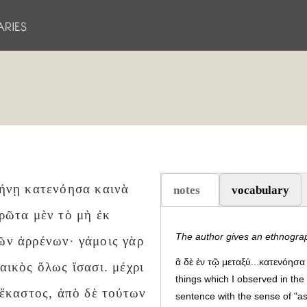
λήνῃ κατενόησα καινὰ
notes
vocabulary
(active tab)
πρῶτα μὲν τὸ μὴ ἐκ
The author gives an ethnograp
ῶν ἀρρένων· γάμοις γὰρ
ἃ δὲ ἐν τῷ μεταξύ...κατενόησα
αικὸς ὅλως ἴσασι. μέχρι
things which I observed in the i
 ἕκαστος, ἀπὸ δὲ τούτων
sentence with the sense of "as