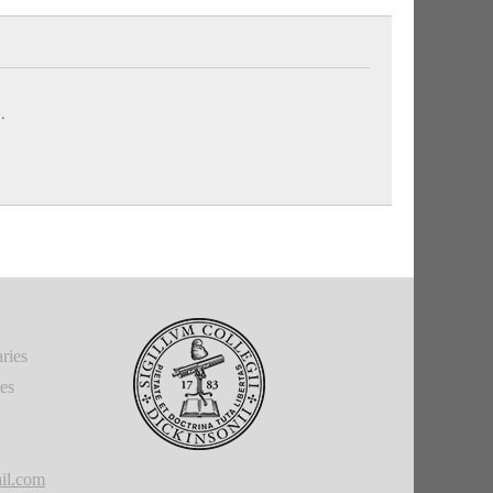
 cut off."
ong in size" (S.
1600
and
1601b
).
temporal clause, “whenever they have ripened” (S.
.
of πεπαίνω.
γάω, "having harvested."
course."
ries
ies
il.com