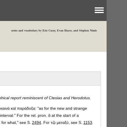
Toggle menu
notes and vocabulary by Eric Casey, Evan Hayes, and Stephen Nimis
hical report reminiscent of Ctesias and Herodotus.
 καινὰ καὶ παράδοξα: "as for the new and strange
nterval." For the rel. pron. ἅ at the start of a
 for what," see S.
2494
. For τῷ μεταξύ, see S.
1153
.