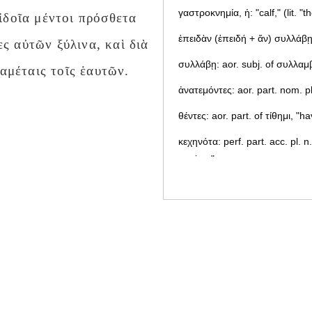
γαστροκνημία, ἡ: "calf," (lit. "th
ἰδοῖα μέντοι πρόσθετα
ἐπειδὰν (ἐπειδή + ἄν) συλλάβ
ες αὐτῶν ξύλινα, καὶ διὰ
συλλάβῃ: aor. subj. of συλλαμ
γαμέταις τοῖς ἑαυτῶν.
ἀνατεμόντες: aor. part. nom. p
θέντες: aor. part. of τίθημι, "h
κεχηνότα: perf. part. acc. pl. 
gaping."
ἀντὶ γαστρὸς κυοφορεῖ: "instea
μεῖζον τούτου: "greater than th
διηγήσομαι: fut. "I will narrate.
οἱ καλούμενοι Δενδρῖται: "the 
τὸν τρόπον τοῦτον: "in the fol