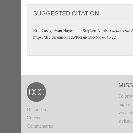
SUGGESTED CITATION
Eric Casey, Evan Hayes, and Stephen Nimis,
Lucian True H
https://dcc.dickinson.edu/lucian-true/book-1/1-22
MISS
To prov
high in
Dickinson
vocabul
College
stylisti
Commentaries