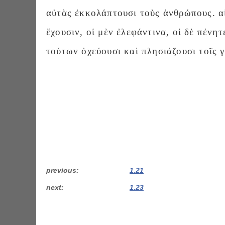
αὐτὰς ἐκκολάπτουσι τοὺς ἀνθρώπους. α
ἔχουσιν, οἱ μὲν ἐλεφάντινα, οἱ δὲ πένητ
τούτων ὀχεύουσι καὶ πλησιάζουσι τοῖς 
previous
1.21
next
1.23