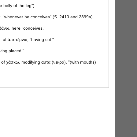
e belly of the leg").
ῃ: "whenever he conceives" (S.
2410
and
2399a
).
βάνω, here "conceives."
l. of ἀποτέμνω, "having cut."
aving placed."
n. of χάσκω, modifying αὐτὰ (νεκρά), "(with mouths)
d of the belly, (the calf) becomes pregnant."
is" (S.
1431
).
"
so-called Arboreals" (S.
2049
).
lowing way" (S.
1606
and
1608
).