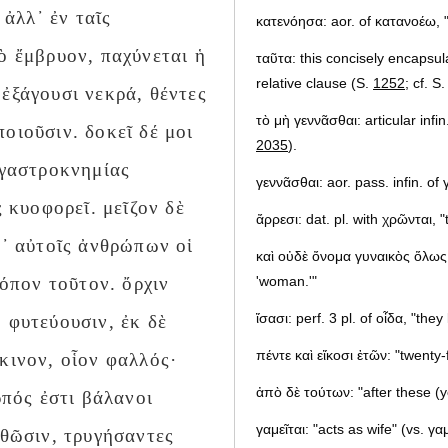
 ἀλλ᾽ ἐν ταῖς
κατενόησα: aor. of κατανοέω, 
ὸ ἔμβρυον, παχύνεται ἡ
ταῦτα: this concisely encapsu
relative clause (S.
1252
; cf. S
ἐξάγουσι νεκρά, θέντες
τὸ μὴ γεννᾶσθαι: articular infin
οιοῦσιν. δοκεῖ δέ μοι
2035
).
 γαστροκνημίας
γεννᾶσθαι: aor. pass. infin. of
ς κυοφορεῖ. μεῖζον δὲ
ἄρρεσι: dat. pl. with χρῶνται, 
ρ᾽ αὐτοῖς ἀνθρώπων οἱ
καὶ οὐδὲ ὄνομα γυναικὸς ὅλως 
'woman.'"
ρόπον τοῦτον. ὄρχιν
ἴσασι: perf. 3 pl. of οἶδα, "they
 φυτεύουσιν, ἐκ δὲ
πέντε καὶ εἴκοσι ἐτῶν: "twenty-
κινον, οἷον φαλλός·
ἀπὸ δὲ τούτων: "after these (
ρπός ἐστι βάλανοι
γαμεῖται: "acts as wife" (vs. γ
νθῶσιν, τρυγήσαντες