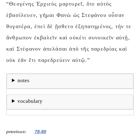
“Θεογένης Ἐρχιεὺς μαρτυρεῖ, ὅτε αὐτὸς
ἐβασίλευεν, γῆμαι Φανὼ ὡς Στεφάνου οὖσαν
θυγατέρα, ἐπεὶ δὲ ᾔσθετο ἐξηπατημένος, τήν τε
ἄνθρωπον ἐκβαλεῖν καὶ οὐκέτι συνοικεῖν αὐτῇ,
καὶ Στέφανον ἀπελάσαι ἀπὸ τῆς παρεδρίας καὶ
οὐκ ἐᾶν ἔτι παρεδρεύειν αὑτῷ.”
notes
vocabulary
previous
78-80