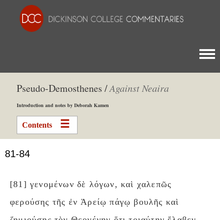
Togg
Pseudo-Demosthenes /
Against Neaira
Introduction and notes by Deborah Kamen
Contents
81-84
[81] γενομένων δὲ λόγων, καὶ χαλεπῶς
φερούσης τῆς ἐν Ἀρείῳ πάγῳ βουλῆς καὶ
ζημιούσης τὸν Θεογένην ὅτι τοιαύτην ἔλαβεν