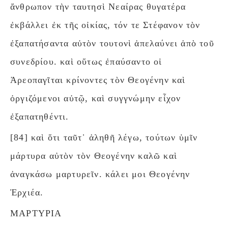
ἄνθρωπον τὴν ταυτησὶ Νεαίρας θυγατέρα
ἐκβάλλει ἐκ τῆς οἰκίας, τόν τε Στέφανον τὸν
ἐξαπατήσαντα αὐτὸν τουτονὶ ἀπελαύνει ἀπὸ τοῦ
συνεδρίου. καὶ οὕτως ἐπαύσαντο οἱ
Ἀρεοπαγῖται κρίνοντες τὸν Θεογένην καὶ
ὀργιζόμενοι αὐτῷ, καὶ συγγνώμην εἶχον
ἐξαπατηθέντι.
[84] καὶ ὅτι ταῦτ᾽ ἀληθῆ λέγω, τούτων ὑμῖν
μάρτυρα αὐτὸν τὸν Θεογένην καλῶ καὶ
ἀναγκάσω μαρτυρεῖν. κάλει μοι Θεογένην
Ἐρχιέα.
ΜΑΡΤΥΡΙΑ