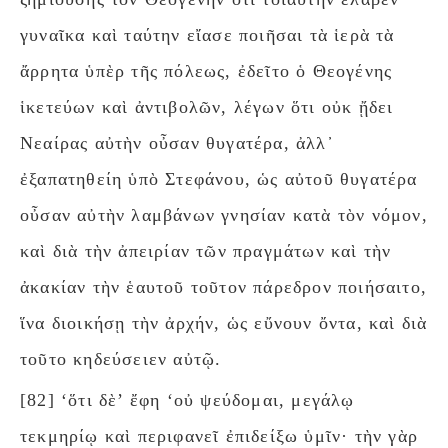
γυναῖκα καὶ ταύτην εἴασε ποιῆσαι τὰ ἱερὰ τὰ
ἄρρητα ὑπὲρ τῆς πόλεως, ἐδεῖτο ὁ Θεογένης
ἱκετεύων καὶ ἀντιβολῶν, λέγων ὅτι οὐκ ᾔδει
Νεαίρας αὐτὴν οὖσαν θυγατέρα, ἀλλ᾽
ἐξαπατηθείη ὑπὸ Στεφάνου, ὡς αὐτοῦ θυγατέρα
οὖσαν αὐτὴν λαμβάνων γνησίαν κατὰ τὸν νόμον,
καὶ διὰ τὴν ἀπειρίαν τῶν πραγμάτων καὶ τὴν
ἀκακίαν τὴν ἑαυτοῦ τοῦτον πάρεδρον ποιήσαιτο,
ἵνα διοικήσῃ τὴν ἀρχήν, ὡς εὔνουν ὄντα, καὶ διὰ
τοῦτο κηδεύσειεν αὐτῷ.
[82] ‘ὅτι δὲ’ ἔφη ‘οὐ ψεύδομαι, μεγάλῳ
τεκμηρίῳ καὶ περιφανεῖ ἐπιδείξω ὑμῖν· τὴν γὰρ