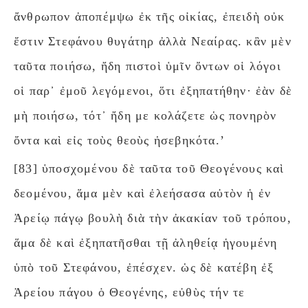
ἄνθρωπον ἀποπέμψω ἐκ τῆς οἰκίας, ἐπειδὴ οὐκ
ἔστιν Στεφάνου θυγάτηρ ἀλλὰ Νεαίρας. κἂν μὲν
ταῦτα ποιήσω, ἤδη πιστοὶ ὑμῖν ὄντων οἱ λόγοι
οἱ παρ᾽ ἐμοῦ λεγόμενοι, ὅτι ἐξηπατήθην· ἐὰν δὲ
μὴ ποιήσω, τότ᾽ ἤδη με κολάζετε ὡς πονηρὸν
ὄντα καὶ εἰς τοὺς θεοὺς ἠσεβηκότα.’
[83] ὑποσχομένου δὲ ταῦτα τοῦ Θεογένους καὶ
δεομένου, ἅμα μὲν καὶ ἐλεήσασα αὐτὸν ἡ ἐν
Ἀρείῳ πάγῳ βουλὴ διὰ τὴν ἀκακίαν τοῦ τρόπου,
ἅμα δὲ καὶ ἐξηπατῆσθαι τῇ ἀληθείᾳ ἡγουμένη
ὑπὸ τοῦ Στεφάνου, ἐπέσχεν. ὡς δὲ κατέβη ἐξ
Ἀρείου πάγου ὁ Θεογένης, εὐθὺς τήν τε