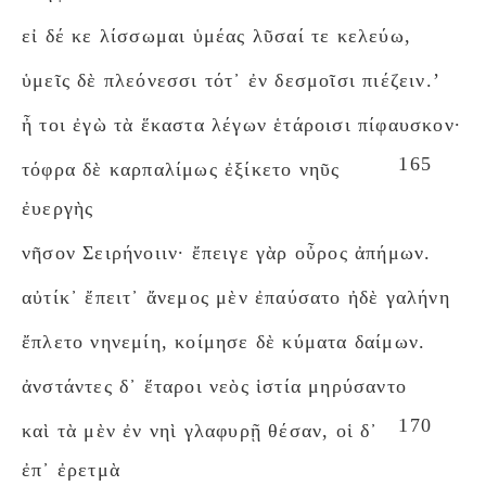
εἰ δέ κε λίσσωμαι ὑμέας λῦσαί τε κελεύω,
ὑμεῖς δὲ πλεόνεσσι τότ᾽ ἐν δεσμοῖσι πιέζειν.’
ἦ τοι ἐγὼ τὰ ἕκαστα λέγων ἑτάροισι πίφαυσκον·
165
τόφρα δὲ καρπαλίμως ἐξίκετο νηῦς
ἐυεργὴς
νῆσον Σειρήνοιιν· ἔπειγε γὰρ οὖρος ἀπήμων.
αὐτίκ᾽ ἔπειτ᾽ ἄνεμος μὲν ἐπαύσατο ἠδὲ γαλήνη
ἔπλετο νηνεμίη, κοίμησε δὲ κύματα δαίμων.
ἀνστάντες δ᾽ ἕταροι νεὸς ἱστία μηρύσαντο
170
καὶ τὰ μὲν ἐν νηὶ γλαφυρῇ θέσαν, οἱ δ᾽
ἐπ᾽ ἐρετμὰ