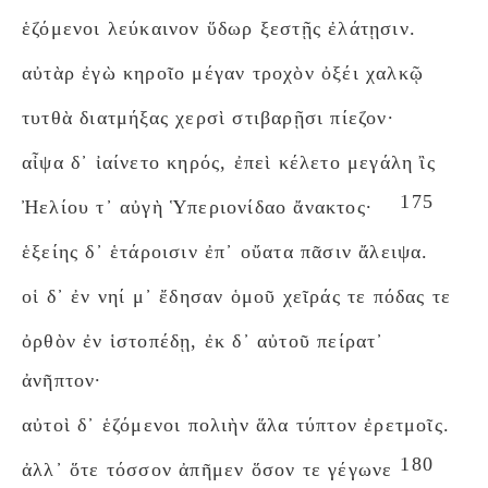
ἑζόμενοι λεύκαινον ὕδωρ ξεστῇς ἐλάτῃσιν.
αὐτὰρ ἐγὼ κηροῖο μέγαν τροχὸν ὀξέι χαλκῷ
τυτθὰ διατμήξας χερσὶ στιβαρῇσι πίεζον·
αἶψα δ᾽ ἰαίνετο κηρός, ἐπεὶ κέλετο μεγάλη ἲς
175
Ἠελίου τ᾽ αὐγὴ Ὑπεριονίδαο ἄνακτος·
ἑξείης δ᾽ ἑτάροισιν ἐπ᾽ οὔατα πᾶσιν ἄλειψα.
οἱ δ᾽ ἐν νηί μ᾽ ἔδησαν ὁμοῦ χεῖράς τε πόδας τε
ὀρθὸν ἐν ἱστοπέδῃ, ἐκ δ᾽ αὐτοῦ πείρατ᾽
ἀνῆπτον·
αὐτοὶ δ᾽ ἑζόμενοι πολιὴν ἅλα τύπτον ἐρετμοῖς.
180
ἀλλ᾽ ὅτε τόσσον ἀπῆμεν ὅσον τε γέγωνε