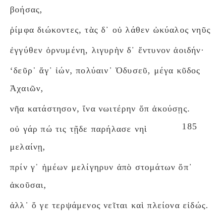
βοήσας,
ῥίμφα διώκοντες, τὰς δ᾽ οὐ λάθεν ὠκύαλος νηῦς
ἐγγύθεν ὀρνυμένη, λιγυρὴν δ᾽ ἔντυνον ἀοιδήν·
‘δεῦρ᾽ ἄγ᾽ ἰών, πολύαιν᾽ Ὀδυσεῦ, μέγα κῦδος
Ἀχαιῶν,
νῆα κατάστησον, ἵνα νωιτέρην ὄπ ἀκούσῃς.
185
οὐ γάρ πώ τις τῇδε παρήλασε νηὶ
μελαίνῃ,
πρίν γ᾽ ἡμέων μελίγηρυν ἀπὸ στομάτων ὄπ᾽
ἀκοῦσαι,
ἀλλ᾽ ὅ γε τερψάμενος νεῖται καὶ πλείονα εἰδώς.