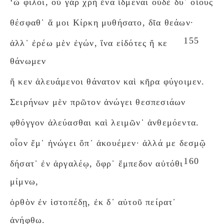
‘ὦ φίλοι, οὐ γὰρ χρὴ ἕνα ἴδμεναι οὐδὲ δύ᾽ οἴους
θέσφαθ᾽ ἅ μοι Κίρκη μυθήσατο, δῖα θεάων·
155
ἀλλ᾽ ἐρέω μὲν ἐγών, ἵνα εἰδότες ἤ κε
θάνωμεν
ἤ κεν ἀλευάμενοι θάνατον καὶ κῆρα φύγοιμεν.
Σειρήνων μὲν πρῶτον ἀνώγει θεσπεσιάων
φθόγγον ἀλεύασθαι καὶ λειμῶν᾽ ἀνθεμόεντα.
οἶον ἔμ᾽ ἠνώγει ὄπ᾽ ἀκουέμεν· ἀλλά με δεσμῷ
160
δήσατ᾽ ἐν ἀργαλέῳ, ὄφρ᾽ ἔμπεδον αὐτόθι
μίμνω,
ὀρθὸν ἐν ἱστοπέδῃ, ἐκ δ᾽ αὐτοῦ πείρατ᾽
ἀνήφθω.