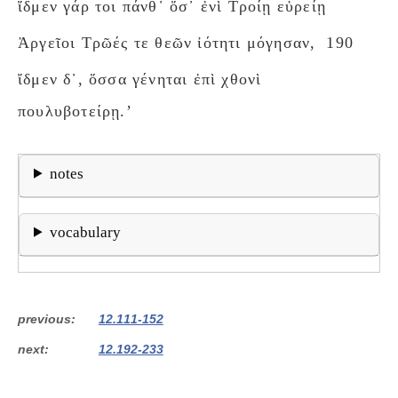
ἴδμεν γάρ τοι πάνθ᾽ ὅσ᾽ ἐνὶ Τροίῃ εὐρείῃ
Ἀργεῖοι Τρῶές τε θεῶν ἰότητι μόγησαν,
190
ἴδμεν δ᾽, ὅσσα γένηται ἐπὶ χθονὶ
πουλυβοτείρῃ.’
notes
vocabulary
previous
12.111-152
next
12.192-233