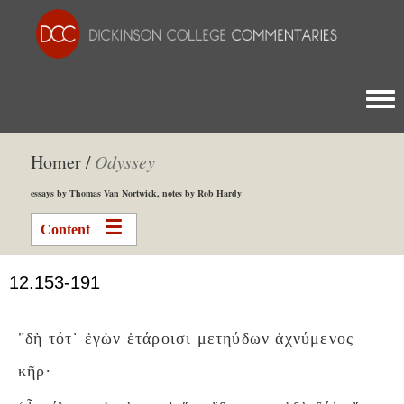
Togg
Homer /
Odyssey
essays by Thomas Van Nortwick, notes by Rob Hardy
Content
12.153-191
"δὴ τότ᾽ ἐγὼν ἑτάροισι μετηύδων ἀχνύμενος
κῆρ·