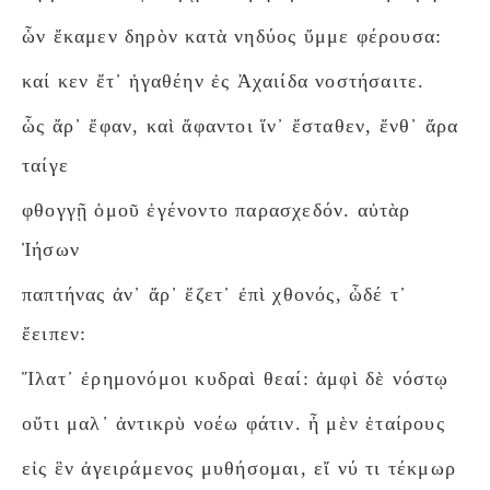
ὧν ἔκαμεν δηρὸν κατὰ νηδύος ὔμμε φέρουσα:
καί κεν ἔτ᾽ ἠγαθέην ἐς Ἀχαιίδα νοστήσαιτε.
ὧς ἄρ᾽ ἔφαν, καὶ ἄφαντοι ἵν᾽ ἔσταθεν, ἔνθ᾽ ἄρα
ταίγε
φθογγῇ ὁμοῦ ἐγένοντο παρασχεδόν. αὐτὰρ
Ἰήσων
παπτήνας ἀν᾽ ἄρ᾽ ἕζετ᾽ ἐπὶ χθονός, ὧδέ τ᾽
ἔειπεν:
Ἵλατ᾽ ἐρημονόμοι κυδραὶ θεαί: ἀμφὶ δὲ νόστῳ
οὔτι μαλ᾽ ἀντικρὺ νοέω φάτιν. ἦ μὲν ἑταίρους
εἰς ἓν ἀγειράμενος μυθήσομαι, εἴ νύ τι τέκμωρ