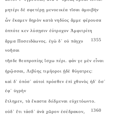
μητέρι δὲ σφετέρῃ μενοεικέα τῖσαι ἀμοιβὴν
ὧν ἔκαμεν δηρὸν κατὰ νηδύος ἄμμε φέρουσα
ὁππότε κεν λύσῃσιν ἐύτροχον Ἀμφιτρίτη
1355
ἅρμα Ποσειδάωνος. ἐγὼ δ᾽ οὐ πάγχυ
νοῆσαι
τῆσδε θεοπροπίης ἴσχω πέρι. φάν γε μὲν εἶναι
ἡρῷσσαι, Λιβύης τιμήοροι ᾐδὲ θύγατρες:
καὶ δ᾽ ὁπόσ᾽ αὐτοὶ πρόσθεν ἐπὶ χθονὸς ἠδ᾽ ὅσ᾽
ἐφ᾽ ὑγρὴν
ἔτλημεν, τὰ ἕκαστα διίδμεναι εὐχετόωντο.
1360
οὐδ᾽ ἔτι τάσδ᾽ ἀνὰ χῶρον ἐσέδρακον,