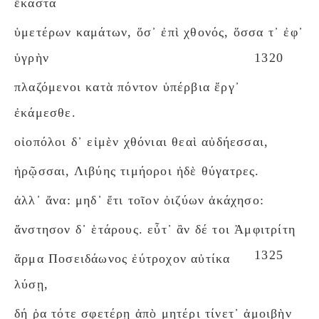
ἕκαστα
ὑμετέρων καμάτων, ὅσ᾽ ἐπὶ χθονός, ὅσσα τ᾽ ἐφ᾽
ὑγρὴν
1320
πλαζόμενοι κατὰ πόντον ὑπέρβια ἔργ᾽
ἐκάμεσθε.
οἰοπόλοι δ᾽ εἰμὲν χθόνιαι θεαὶ αὐδήεσσαι,
ἡρῷσσαι, Λιβύης τιμήοροι ἠδὲ θύγατρες.
ἀλλ᾽ ἄνα: μηδ᾽ ἔτι τοῖον ὀιζύων ἀκάχησο:
ἄνστησον δ᾽ ἑτάρους. εὖτ᾽ ἂν δέ τοι Ἀμφιτρίτη
1325
ἅρμα Ποσειδάωνος ἐύτροχον αὐτίκα
λύσῃ,
δή ῥα τότε σφετέρῃ ἀπὸ μητέρι τίνετ᾽ ἀμοιβὴν