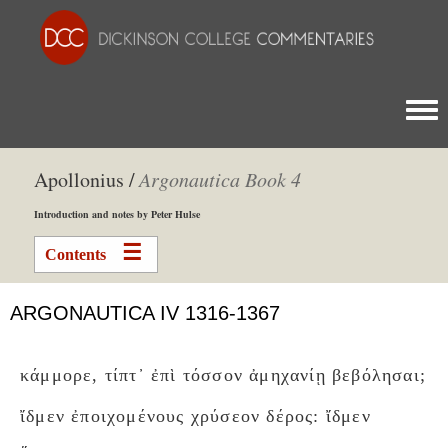
Togg
Apollonius /
Argonautica Book 4
Introduction and notes by Peter Hulse
Contents
ARGONAUTICA IV 1316-1367
κάμμορε, τίπτ᾽ ἐπὶ τόσσον ἀμηχανίῃ βεβόλησαι;
ἴδμεν ἐποιχομένους χρύσεον δέρος: ἴδμεν