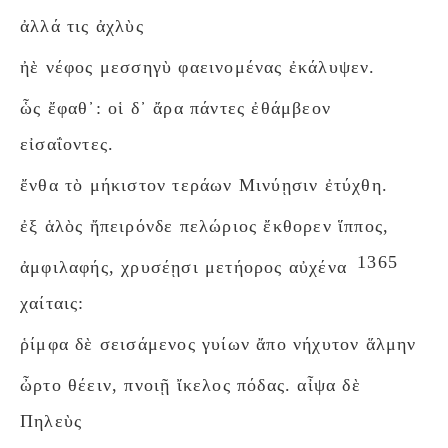
ἀλλά τις ἀχλὺς
ἠὲ νέφος μεσσηγὺ φαεινομένας ἐκάλυψεν.
ὧς ἔφαθ᾽: οἱ δ᾽ ἄρα πάντες ἐθάμβεον
εἰσαΐοντες.
ἔνθα τὸ μήκιστον τεράων Μινύῃσιν ἐτύχθη.
ἐξ ἁλὸς ἤπειρόνδε πελώριος ἔκθορεν ἵππος,
1365
ἀμφιλαφής, χρυσέῃσι μετήορος αὐχένα
χαίταις:
ῥίμφα δὲ σεισάμενος γυίων ἄπο νήχυτον ἅλμην
ὦρτο θέειν, πνοιῇ ἴκελος πόδας. αἶψα δὲ
Πηλεὺς