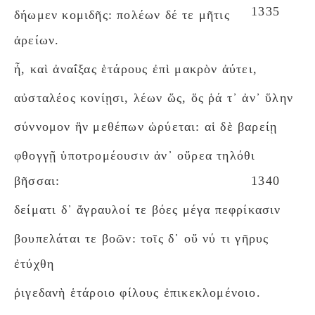
1335
δήωμεν κομιδῆς: πολέων δέ τε μῆτις
ἀρείων.
ἦ, καὶ ἀναΐξας ἑτάρους ἐπὶ μακρὸν ἀύτει,
αὐσταλέος κονίῃσι, λέων ὥς, ὅς ῥά τ᾽ ἀν᾽ ὕλην
σύννομον ἣν μεθέπων ὠρύεται: αἱ δὲ βαρείῃ
φθογγῇ ὑποτρομέουσιν ἀν᾽ οὔρεα τηλόθι
βῆσσαι:
1340
δείματι δ᾽ ἄγραυλοί τε βόες μέγα πεφρίκασιν
βουπελάται τε βοῶν: τοῖς δ᾽ οὔ νύ τι γῆρυς
ἐτύχθη
ῥιγεδανὴ ἑτάροιο φίλους ἐπικεκλομένοιο.