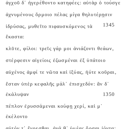
ἀγχοῦ δ᾽ ἠγερέθοντο κατηφέες: αὐτὰρ ὁ τούσγε
ἀχνυμένους ὅρμοιο πέλας μίγα θηλυτέρῃσιν
1345
ἱδρύσας, μυθεῖτο πιφαυσκόμενος τὰ
ἕκαστα:
κλῦτε, φίλοι: τρεῖς γάρ μοι ἀνιάζοντι θεάων,
στέρφεσιν αἰγείοις ἐζωσμέναι ἐξ ὑπάτοιο
αὐχένος ἀμφί τε νῶτα καὶ ἰξύας, ἠύτε κοῦραι,
ἔσταν ὑπὲρ κεφαλῆς μάλ᾽ ἐπισχεδόν: ἂν δ᾽
ἐκάλυψαν
1350
πέπλον ἐρυσσάμεναι κούφῃ χερί, καὶ μ᾽
ἐκέλοντο
αὐτόν τ᾽ ἔγρεσθαι, ἀνά θ᾽ ὑμέας ὄρσαι ἰόντα: