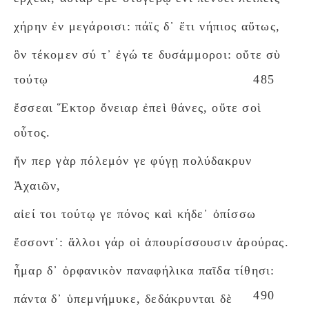
χήρην ἐν μεγάροισι: πάϊς δ᾽ ἔτι νήπιος αὔτως,
ὃν τέκομεν σύ τ᾽ ἐγώ τε δυσάμμοροι: οὔτε σὺ
τούτῳ
485
ἔσσεαι Ἕκτορ ὄνειαρ ἐπεὶ θάνες, οὔτε σοὶ
οὗτος.
ἤν περ γὰρ πόλεμόν γε φύγῃ πολύδακρυν
Ἀχαιῶν,
αἰεί τοι τούτῳ γε πόνος καὶ κήδε᾽ ὀπίσσω
ἔσσοντ᾽: ἄλλοι γάρ οἱ ἀπουρίσσουσιν ἀρούρας.
ἦμαρ δ᾽ ὀρφανικὸν παναφήλικα παῖδα τίθησι:
490
πάντα δ᾽ ὑπεμνήμυκε, δεδάκρυνται δὲ