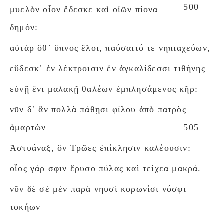
500
μυελὸν οἶον ἔδεσκε καὶ οἰῶν πίονα
δημόν:
αὐτὰρ ὅθ᾽ ὕπνος ἕλοι, παύσαιτό τε νηπιαχεύων,
εὕδεσκ᾽ ἐν λέκτροισιν ἐν ἀγκαλίδεσσι τιθήνης
εὐνῇ ἔνι μαλακῇ θαλέων ἐμπλησάμενος κῆρ:
νῦν δ᾽ ἂν πολλὰ πάθῃσι φίλου ἀπὸ πατρὸς
ἁμαρτὼν
505
Ἀστυάναξ, ὃν Τρῶες ἐπίκλησιν καλέουσιν:
οἶος γάρ σφιν ἔρυσο πύλας καὶ τείχεα μακρά.
νῦν δὲ σὲ μὲν παρὰ νηυσὶ κορωνίσι νόσφι
τοκήων