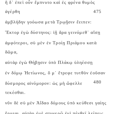
ἣ δ᾽ ἐπεὶ οὖν ἔμπνυτο καὶ ἐς φρένα θυμὸς
ἀγέρθη
475
ἀμβλήδην γοόωσα μετὰ Τρῳῇσιν ἔειπεν:
Ἕκτορ ἐγὼ δύστηνος: ἰῇ ἄρα γεινόμεθ᾽ αἴσῃ
ἀμφότεροι, σὺ μὲν ἐν Τροίῃ Πριάμου κατὰ
δῶμα,
αὐτὰρ ἐγὼ Θήβῃσιν ὑπὸ Πλάκῳ ὑληέσσῃ
ἐν δόμῳ Ἠετίωνος, ὅ μ᾽ ἔτρεφε τυτθὸν ἐοῦσαν
480
δύσμορος αἰνόμορον: ὡς μὴ ὤφελλε
τεκέσθαι.
νῦν δὲ σὺ μὲν Ἀΐδαο δόμους ὑπὸ κεύθεσι γαίης
ἔρχεαι, αὐτὰρ ἐμὲ στυγερῷ ἐνὶ πένθεϊ λείπεις