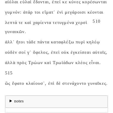
αἰόλαι εὐλαὶ ἔδονται, ἐπεί κε κύνες κορέσωνται
γυμνόν: ἀτάρ τοι εἵματ᾽ ἐνὶ μεγάροισι κέονται
510
λεπτά τε καὶ χαρίεντα τετυγμένα χερσὶ
γυναικῶν.
ἀλλ᾽ ἤτοι τάδε πάντα καταφλέξω πυρὶ κηλέῳ
οὐδὲν σοί γ᾽ ὄφελος, ἐπεὶ οὐκ ἐγκείσεαι αὐτοῖς,
ἀλλὰ πρὸς Τρώων καὶ Τρωϊάδων κλέος εἶναι.
515
ὣς ἔφατο κλαίουσ᾽, ἐπὶ δὲ στενάχοντο γυναῖκες.
notes