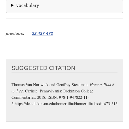
vocabulary
previous
22.437-472
SUGGESTED CITATION
Thomas Van Nortwick and Geoffrey Steadman,
Homer: Iliad 6
and 22
. Carlisle, Pennsylvania: Dickinson College
Commentaries, 2018. ISBN: 978-1-947822-11-
5.
https://dcc.dickinson.edu/homer-iliad/homer-iliad-xxii-473-515