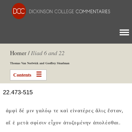
Togg
Homer /
Iliad 6 and 22
Thomas Van Nortwick and Geoffrey Steadman
Contents
22.473-515
ἀμφὶ δέ μιν γαλόῳ τε καὶ εἰνατέρες ἅλις ἔσταν,
αἵ ἑ μετὰ σφίσιν εἶχον ἀτυζομένην ἀπολέσθαι.