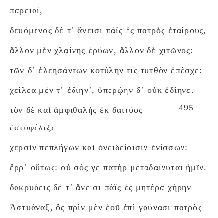
παρειαί,
δευόμενος δέ τ᾽ ἄνεισι πάϊς ἐς πατρὸς ἑταίρους,
ἄλλον μὲν χλαίνης ἐρύων, ἄλλον δὲ χιτῶνος:
τῶν δ᾽ ἐλεησάντων κοτύλην τις τυτθὸν ἐπέσχε:
χείλεα μέν τ᾽ ἐδίην᾽, ὑπερῴην δ᾽ οὐκ ἐδίηνε.
495
τὸν δὲ καὶ ἀμφιθαλὴς ἐκ δαιτύος
ἐστυφέλιξε
χερσὶν πεπλήγων καὶ ὀνειδείοισιν ἐνίσσων:
ἔρρ᾽ οὕτως: οὐ σός γε πατὴρ μεταδαίνυται ἡμῖν.
δακρυόεις δέ τ᾽ ἄνεισι πάϊς ἐς μητέρα χήρην
Ἀστυάναξ, ὃς πρὶν μὲν ἑοῦ ἐπὶ γούνασι πατρὸς