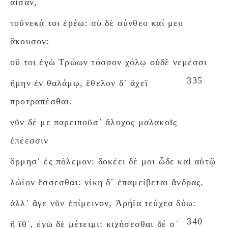
αἶσαν,
τοὔνεκά τοι ἐρέω: σὺ δὲ σύνθεο καί μευ
ἄκουσον:
οὔ τοι ἐγὼ Τρώων τόσσον χόλῳ οὐδὲ νεμέσσι
335
ἥμην ἐν θαλάμῳ, ἔθελον δ᾽ ἄχεϊ
προτραπέσθαι.
νῦν δέ με παρειποῦσ᾽ ἄλοχος μαλακοῖς
ἐπέεσσιν
ὅρμησ᾽ ἐς πόλεμον: δοκέει δέ μοι ὧδε καὶ αὐτῷ
λώϊον ἔσσεσθαι: νίκη δ᾽ ἐπαμείβεται ἄνδρας.
ἀλλ᾽ ἄγε νῦν ἐπίμεινον, Ἀρήϊα τεύχεα δύω:
340
ἢ ἴθ᾽, ἐγὼ δὲ μέτειμι: κιχήσεσθαι δέ σ᾽