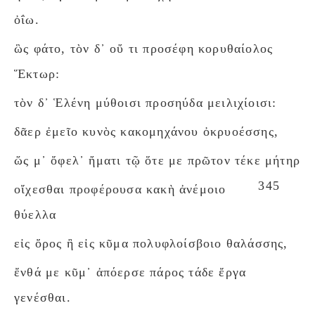
ὀΐω.
ὣς φάτο, τὸν δ᾽ οὔ τι προσέφη κορυθαίολος
Ἕκτωρ:
τὸν δ᾽ Ἑλένη μύθοισι προσηύδα μειλιχίοισι:
δᾶερ ἐμεῖο κυνὸς κακομηχάνου ὀκρυοέσσης,
ὥς μ᾽ ὄφελ᾽ ἤματι τῷ ὅτε με πρῶτον τέκε μήτηρ
345
οἴχεσθαι προφέρουσα κακὴ ἀνέμοιο
θύελλα
εἰς ὄρος ἢ εἰς κῦμα πολυφλοίσβοιο θαλάσσης,
ἔνθά με κῦμ᾽ ἀπόερσε πάρος τάδε ἔργα
γενέσθαι.