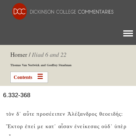
Togg
Homer /
Iliad 6 and 22
Thomas Van Nortwick and Geoffrey Steadman
Contents
6.332-368
τὸν δ᾽ αὖτε προσέειπεν Ἀλέξανδρος θεοειδής:
Ἕκτορ ἐπεί με κατ᾽ αἶσαν ἐνείκεσας οὐδ᾽ ὑπὲρ