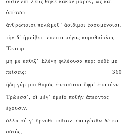
οἷσιν ἐπὶ Ζεὺς θῆκε κακὸν μόρον, ὡς καὶ
ὀπίσσω
ἀνθρώποισι πελώμεθ᾽ ἀοίδιμοι ἐσσομένοισι.
τὴν δ᾽ ἠμείβετ᾽ ἔπειτα μέγας κορυθαίολος
Ἕκτωρ
μή με κάθιζ᾽ Ἑλένη φιλέουσά περ: οὐδέ με
πείσεις:
360
ἤδη γάρ μοι θυμὸς ἐπέσσυται ὄφρ᾽ ἐπαμύνω
Τρώεσσ᾽, οἳ μέγ᾽ ἐμεῖο ποθὴν ἀπεόντος
ἔχουσιν.
ἀλλὰ σύ γ᾽ ὄρνυθι τοῦτον, ἐπειγέσθω δὲ καὶ
αὐτός,