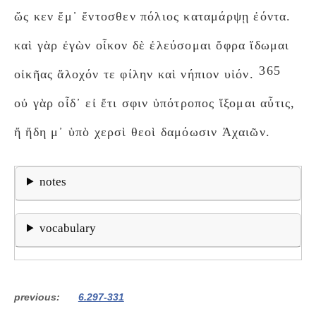
ὥς κεν ἔμ᾽ ἔντοσθεν πόλιος καταμάρψῃ ἐόντα.
καὶ γὰρ ἐγὼν οἶκον δὲ ἐλεύσομαι ὄφρα ἴδωμαι
365
οἰκῆας ἄλοχόν τε φίλην καὶ νήπιον υἱόν.
οὐ γὰρ οἶδ᾽ εἰ ἔτι σφιν ὑπότροπος ἵξομαι αὖτις,
ἤ ἤδη μ᾽ ὑπὸ χερσὶ θεοὶ δαμόωσιν Ἀχαιῶν.
notes
vocabulary
previous
6.297-331