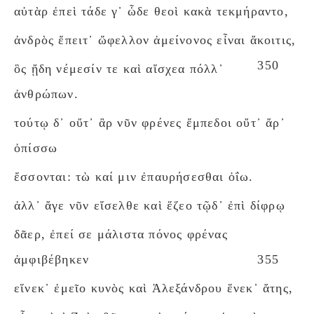
αὐτὰρ ἐπεὶ τάδε γ᾽ ὧδε θεοὶ κακὰ τεκμήραντο,
ἀνδρὸς ἔπειτ᾽ ὤφελλον ἀμείνονος εἶναι ἄκοιτις,
350
ὃς ᾔδη νέμεσίν τε καὶ αἴσχεα πόλλ᾽
ἀνθρώπων.
τούτῳ δ᾽ οὔτ᾽ ἂρ νῦν φρένες ἔμπεδοι οὔτ᾽ ἄρ᾽
ὀπίσσω
ἔσσονται: τὼ καί μιν ἐπαυρήσεσθαι ὀΐω.
ἀλλ᾽ ἄγε νῦν εἴσελθε καὶ ἕζεο τῷδ᾽ ἐπὶ δίφρῳ
δᾶερ, ἐπεί σε μάλιστα πόνος φρένας
ἀμφιβέβηκεν
355
εἵνεκ᾽ ἐμεῖο κυνὸς καὶ Ἀλεξάνδρου ἕνεκ᾽ ἄτης,