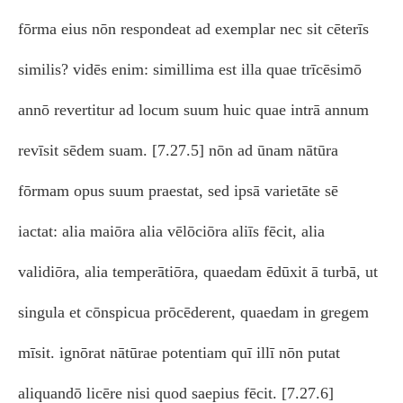
fōrma eius nōn respondeat ad exemplar nec sit cēterīs
similis? vidēs enim: simillima est illa quae trīcēsimō
annō revertitur ad locum suum huic quae intrā annum
revīsit sēdem suam. [7.27.5] nōn ad ūnam nātūra
fōrmam opus suum praestat, sed ipsā varietāte sē
iactat: alia maiōra alia vēlōciōra aliīs fēcit, alia
validiōra, alia temperātiōra, quaedam ēdūxit ā turbā, ut
singula et cōnspicua prōcēderent, quaedam in gregem
mīsit. ignōrat nātūrae potentiam quī illī nōn putat
aliquandō licēre nisi quod saepius fēcit. [7.27.6]