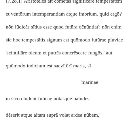
[7.28.1] Aristotelēs ait comētās significāre tempestātem
et ventōrum intemperantiam atque imbrium. quid ergō?
nōn iūdicās sīdus esse quod futūra dēnūntiat? nōn enim
sīc hoc tempestātis signum est quōmodo futūrae pluviae
'scintillāre oleum et putrēs concrēscere fungōs,' aut
quōmodo indicium est saevītūrī maris, sī
'marīnae
in siccō lūdunt fulicae nōtāsque palūdēs
dēserit atque altam suprā volat ardea nūbem,'