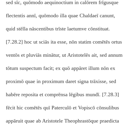
sed sīc, quōmodo aequinoctium in calōrem frīgusque
flectentis annī, quōmodo illa quae Chaldaeī canunt,
quid stēlla nāscentibus trīste laetumve cōnstituat.
[7.28.2] hoc ut sciās ita esse, nōn statim comētēs ortus
ventōs et pluviās minātur, ut Aristotelēs ait, sed annum
tōtum suspectum facit; ex quō appāret illum nōn ex
proximō quae in proximum daret signa trāxisse, sed
habēre reposita et comprēnsa lēgibus mundī. [7.28.3]
fēcit hic comētēs quī Paterculō et Vopiscō cōnsulibus
appāruit quae ab Aristotele Theophrastōque praedicta