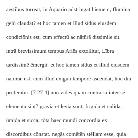
aestibus torreat, in Aquāriō adstringat hiemem, flūmina
gelū claudat? et hoc tamen et illud sīdus eiusdem
condiciōnis est, cum effectū ac nātūrā dissimile sit.
intrā brevissimum tempus Ariēs extollitur, Lībra
tardissimē ēmergit. et hoc tamen sīdus et illud eiusdem
nātūrae est, cum illud exiguō tempore ascendat, hoc diū
prōferātur. [7.27.4] nōn vidēs quam contrāria inter sē
elementa sint? gravia et levia sunt, frīgida et calida,
ūmida et sicca; tōta haec mundī concordia ex
discordibus cōnstat. negās comētēn stēllam esse, quia