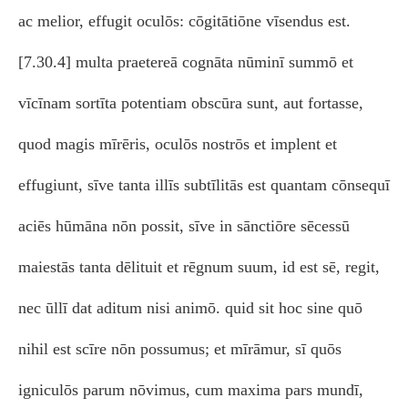
ac melior, effugit oculōs: cōgitātiōne vīsendus est.
[7.30.4] multa praetereā cognāta nūminī summō et
vīcīnam sortīta potentiam obscūra sunt, aut fortasse,
quod magis mīrēris, oculōs nostrōs et implent et
effugiunt, sīve tanta illīs subtīlitās est quantam cōnsequī
aciēs hūmāna nōn possit, sīve in sānctiōre sēcessū
maiestās tanta dēlituit et rēgnum suum, id est sē, regit,
nec ūllī dat aditum nisi animō. quid sit hoc sine quō
nihil est scīre nōn possumus; et mīrāmur, sī quōs
igniculōs parum nōvimus, cum maxima pars mundī,