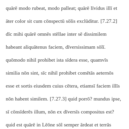
quārē modo rubeat, modo palleat; quārē līvidus illī et
āter color sit cum cōnspectū sōlis exclūditur. [7.27.2]
dīc mihi quārē omnēs stēllae inter sē dissimilem
habeant aliquātenus faciem, dīversissimam sōlī.
quōmodo nihil prohibet ista sīdera esse, quamvīs
similia nōn sint, sīc nihil prohibet comētās aeternōs
esse et sortis eiusdem cuius cētera, etiamsī faciem illīs
nōn habent similem. [7.27.3] quid porrō? mundus ipse,
sī cōnsīderēs illum, nōn ex dīversīs compositus est?
quid est quārē in Lēōne sōl semper ārdeat et terrās