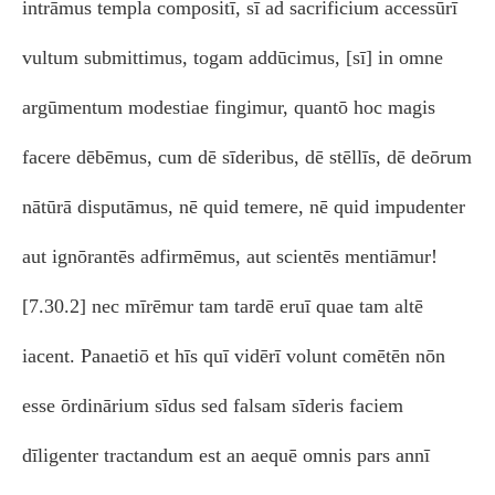
intrāmus templa compositī, sī ad sacrificium accessūrī
vultum submittimus, togam addūcimus, [sī] in omne
argūmentum modestiae fingimur, quantō hoc magis
facere dēbēmus, cum dē sīderibus, dē stēllīs, dē deōrum
nātūrā disputāmus, nē quid temere, nē quid impudenter
aut ignōrantēs adfirmēmus, aut scientēs mentiāmur!
[7.30.2] nec mīrēmur tam tardē eruī quae tam altē
iacent. Panaetiō et hīs quī vidērī volunt comētēn nōn
esse ōrdinārium sīdus sed falsam sīderis faciem
dīligenter tractandum est an aequē omnis pars annī