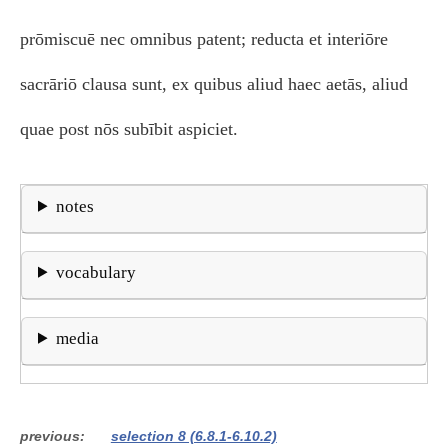
prōmiscuē nec omnibus patent; reducta et interiōre
sacrāriō clausa sunt, ex quibus aliud haec aetās, aliud
quae post nōs subībit aspiciet.
notes
vocabulary
media
previous
selection 8 (6.8.1-6.10.2)