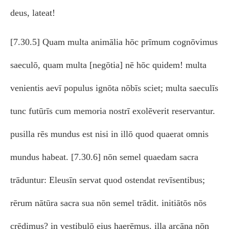
deus, lateat!
[7.30.5] Quam multa animālia hōc prīmum cognōvimus
saeculō, quam multa [negōtia] nē hōc quidem! multa
venientis aevī populus ignōta nōbīs sciet; multa saeculīs
tunc futūrīs cum memoria nostrī exolēverit reservantur.
pusilla rēs mundus est nisi in illō quod quaerat omnis
mundus habeat. [7.30.6] nōn semel quaedam sacra
trāduntur: Eleusīn servat quod ostendat revīsentibus;
rērum nātūra sacra sua nōn semel trādit. initiātōs nōs
crēdimus? in vestibulō eius haerēmus. illa arcāna nōn