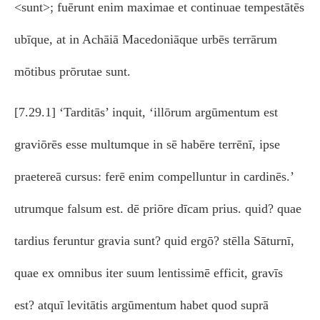
<sunt>; fuērunt enim maximae et continuae tempestātēs
ubīque, at in Achāiā Macedoniāque urbēs terrārum
mōtibus prōrutae sunt.
[7.29.1] ‘Tarditās’ inquit, ‘illōrum argūmentum est
graviōrēs esse multumque in sē habēre terrēnī, ipse
praetereā cursus: ferē enim compelluntur in cardinēs.’
utrumque falsum est. dē priōre dīcam prius. quid? quae
tardius feruntur gravia sunt? quid ergō? stēlla Sāturnī,
quae ex omnibus iter suum lentissimē efficit, gravīs
est? atquī levitātis argūmentum habet quod suprā