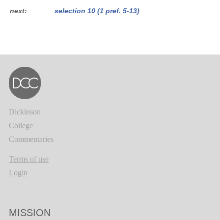
next
selection 10 (1 pref. 5-13)
Dickinson
College
Commentaries
Terms of use
Login
MISSION