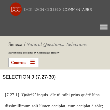
Togg
Seneca /
Natural Questions: Selections
Introduction and notes by Christopher Trinacty
Contents
SELECTION 9 (7.27-30)
[7.27.1] ‘Quārē?’ inquis. dīc tū mihi prius quārē lūna
dissimillimum solī lūmen accipiat, cum accipiat ā sōle;