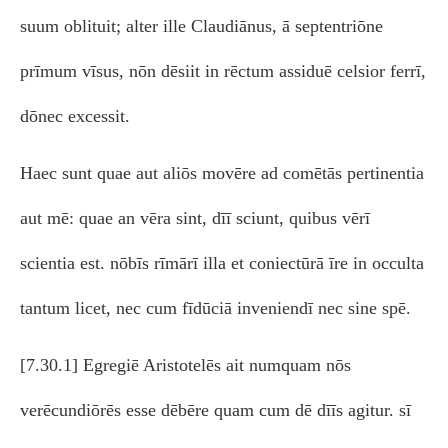
suum oblituit; alter ille Claudiānus, ā septentriōne
prīmum vīsus, nōn dēsiit in rēctum assiduē celsior ferrī,
dōnec excessit.
Haec sunt quae aut aliōs movēre ad comētās pertinentia
aut mē: quae an vēra sint, dīī sciunt, quibus vērī
scientia est. nōbīs rīmārī illa et coniectūrā īre in occulta
tantum licet, nec cum fīdūciā inveniendī nec sine spē.
[7.30.1] Egregiē Aristotelēs ait numquam nōs
verēcundiōrēs esse dēbēre quam cum dē dīīs agitur. sī