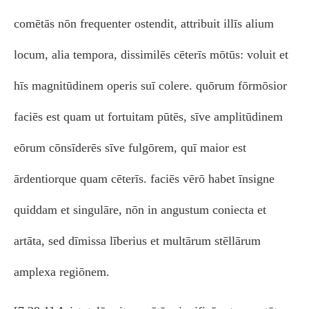
comētās nōn frequenter ostendit, attribuit illīs alium
locum, alia tempora, dissimilēs cēterīs mōtūs: voluit et
hīs magnitūdinem operis suī colere. quōrum fōrmōsior
faciēs est quam ut fortuitam pūtēs, sīve amplitūdinem
eōrum cōnsīderēs sīve fulgōrem, quī maior est
ārdentiorque quam cēterīs. faciēs vērō habet īnsigne
quiddam et singulāre, nōn in angustum coniecta et
artāta, sed dīmissa līberius et multārum stēllārum
amplexa regiōnem.