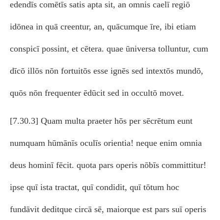
edendīs comētīs satis apta sit, an omnis caelī regiō
idōnea in quā creentur, an, quācumque īre, ibi etiam
conspicī possint, et cētera. quae ūniversa tolluntur, cum
dīcō illōs nōn fortuitōs esse ignēs sed intextōs mundō,
quōs nōn frequenter ēdūcit sed in occultō movet.
[7.30.3] Quam multa praeter hōs per sēcrētum eunt
numquam hūmānīs oculīs orientia! neque enim omnia
deus hominī fēcit. quota pars operis nōbīs committitur!
ipse quī ista tractat, quī condidit, quī tōtum hoc
fundāvit deditque circā sē, maiorque est pars suī operis