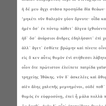
ἡ δέ μευ ἄγχι στᾶσα προσηύδα δῖα θεάων·
‘μηκέτι νῦν θαλερὸν γόον ὄρνυτε· οἶδα κα
ἠμὲν ὅσ᾽ ἐν πόντῳ πάθετ᾽ ἄλγεα ἰχθυόεντι
ἠδ᾽ ὅσ᾽ ἀνάρσιοι ἄνδρες ἐδηλήσαντ᾽ ἐπὶ χ
ἀλλ᾽ ἄγετ᾽ ἐσθίετε βρώμην καὶ πίνετε οἶν
εἰς ὅ κεν αὖτις θυμὸν ἐνὶ στήθεσσι λάβητ
οἷον ὅτε πρώτιστον ἐλείπετε πατρίδα γαῖα
τρηχείης Ἰθάκης. νῦν δ᾽ ἀσκελέες καὶ ἄθυ
αἰὲν ἄλης χαλεπῆς μεμνημένοι, οὐδέ ποθ᾽
θυμὸς ἐν εὐφροσύνῃ, ἐπεὶ ἦ μάλα πολλὰ 