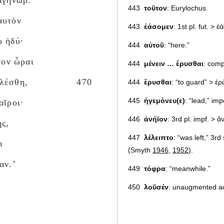
 ἀγήνωρ.
443
τοῦτον
: Eurylochus.
αυτὸν
443
ἐάσομεν
: 1st pl. fut. > ἐ
υ ἡδύ·
444
αὐτοῦ
: “here.”
πον ὧραι
444
μένειν … ἔρυσθαι
: comp
ελέσθη,
470
444
ἔρυσθαι
: “to guard” > ἐ
445
ἡγεμόνευ(ε)
: “lead,” imp
αῖροι·
446
ἀνήϊον
: 3rd pl. impf. > ἄ
ης,
447
λέλειπτο
: “was left,” 3r
ι
(Smyth
1946
,
1952
).
αν.’
449
τόφρα
: “meanwhile.”
450
λοῦσέν
: unaugmented ao
450
λίπ(α) ἐλαίῳ
: "generousl
frequent formula in Homer (se