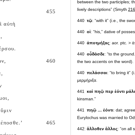
between the two participles; t
lively descriptions” (Smyth
21
455
440
τῷ
: “with it” (i.e., the s
ὶ αὐτὴ
440
οἱ
: “his,” dative of posse
,
440
ἀποτμήξας
: aor. ptc. > 
έρσου.
440
οὖδάσδε
: “to the ground
ον,
460
the two accents on the word).
440
πελάσσαι
: “to bring it”
ε,
μερμήριξα.
ν
441
καὶ πηῷ περ ἐόντι μάλ
μοι,
kinsman.”
 ὕμιν
441
πηῷ … ἐόντι
: dat; agree
Eurylochus was married to Ody
πέποσθε.’
465
442:
ἄλλοθεν ἄλλος
: “on all 