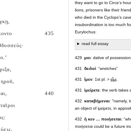
they want to go to Circe’s hous
lions, prisoners like their fr
who died in the Cyclops’s cav
γκῃ,
insubordination is too much f
Eurylochus:
κοντο
435
read full essay
 Ὀδυσσεύς·
ο.’
429
μοι
: dative of possession
431
δειλοί
: “wretches”
ριξα,
431
ἴμεν
: 1st pl. >
εἶμι
.
μηροῦ,
431
ἱμείρετε
: the verb takes 
αι,
440
432
καταβήμεναι
: "namely, t
ταῖροι
an object of ἱμείρετε, in apposi
ος:
432
ἥ κεν … ποιήσεται
: “wh
ποιήσεται could be a future i
ύεις,