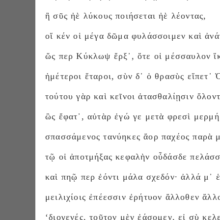
ἢ σῦς ἠὲ λύκους ποιήσεται ἠὲ λέοντας,
οἵ κέν οἱ μέγα δῶμα φυλάσσοιμεν καὶ ἀνά
ὥς περ Κύκλωψ ἔρξ᾽, ὅτε οἱ μέσσαυλον ἵ
ἡμέτεροι ἕταροι, σὺν δ᾽ ὁ θρασὺς εἵπετ᾽
τούτου γὰρ καὶ κεῖνοι ἀτασθαλίῃσιν ὄλοντ
ὣς ἔφατ᾽, αὐτὰρ ἐγώ γε μετὰ φρεσὶ μερμή
σπασσάμενος τανύηκες ἄορ παχέος παρὰ 
τῷ οἱ ἀποτμήξας κεφαλὴν οὖδάσδε πελάσσ
καὶ πηῷ περ ἐόντι μάλα σχεδόν· ἀλλά μ᾽ ἑ
μειλιχίοις ἐπέεσσιν ἐρήτυον ἄλλοθεν ἄλλ
‘διογενές, τοῦτον μὲν ἐάσομεν, εἰ σὺ κελε