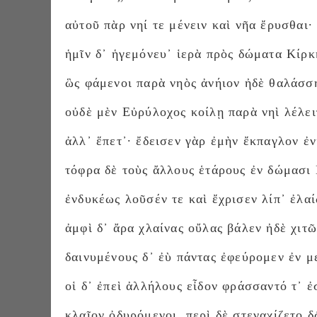
αὐτοῦ πὰρ νηί τε μένειν καὶ νῆα ἔρυσθαι·
ἡμῖν δ᾽ ἡγεμόνευ᾽ ἱερὰ πρὸς δώματα Κίρκ
ὣς φάμενοι παρὰ νηὸς ἀνήιον ἠδὲ θαλάσσ
οὐδὲ μὲν Εὐρύλοχος κοίλῃ παρὰ νηὶ λέλει
ἀλλ᾽ ἕπετ᾽· ἔδεισεν γὰρ ἐμὴν ἔκπαγλον ἐν
τόφρα δὲ τοὺς ἄλλους ἑτάρους ἐν δώμασι
ἐνδυκέως λοῦσέν τε καὶ ἔχρισεν λίπ᾽ ἐλαί
ἀμφὶ δ᾽ ἄρα χλαίνας οὔλας βάλεν ἠδὲ χιτῶ
δαινυμένους δ᾽ ἐὺ πάντας ἐφεύρομεν ἐν μ
οἱ δ᾽ ἐπεὶ ἀλλήλους εἶδον φράσσαντό τ᾽ ἐ
κλαῖον ὀδυρόμενοι, περὶ δὲ στεναχίζετο 