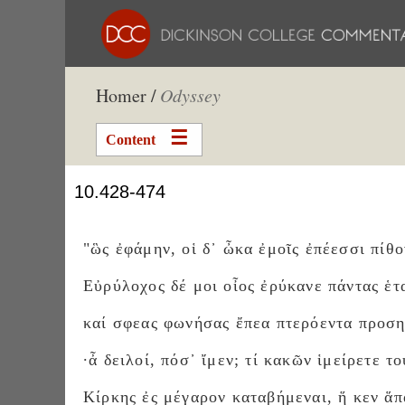
Homer /
Odyssey
Content
10.428-474
"ὣς ἐφάμην, οἱ δ᾽ ὦκα ἐμοῖς ἐπέεσσι πίθο
Εὐρύλοχος δέ μοι οἶος ἐρύκανε πάντας ἑτ
καί σφεας φωνήσας ἔπεα πτερόεντα προση
·ἆ δειλοί, πόσ᾽ ἴμεν; τί κακῶν ἱμείρετε τ
Κίρκης ἐς μέγαρον καταβήμεναι, ἥ κεν ἅπ