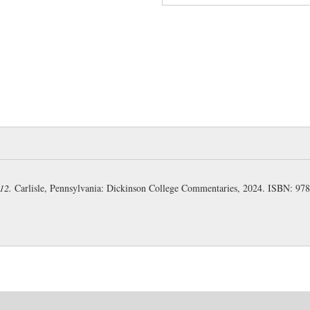
451 a repetition of line
365
.
451
ἀμφὶ
: “around the men,”
453
φράσσαντό
: “perceived
φράζω
II.4.
453
ἐσάντα
: “face to face.”
454
κλαῖον
: unaugmented im
458
ὅσ(α)
: “how many,” neut.
12.
Carlisle, Pennsylvania: Dickinson College Commentaries, 2024. ISBN: 9
458
πάθετ(ο)
: unaugmented 
459
ὅσ(α) … ἐδηλήσαντ(ο)
:
(cognate) accusative (Monro
461
εἰς ὅ
: “until.”
461
κεν … λάβητε
: general t
462
οἷον ὅτε
: “such as when,