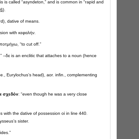
his is called “asyndeton,” and is common in “rapid and
66
).
word), dative of means.
ssion with κεφαλήν.
ἀποτμήγω, “to cut off.”
.” –δε is an enclitic that attaches to a noun (hence
 (i.e., Eurylochus’s head), aor. infin., complementing
α σχεδόν
: “even though he was a very close
s with the dative of possession οἱ in line 440.
sseus’s sister.
sides.”