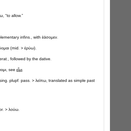
άω, “to allow.”
lementary infins., with ἐάσομεν.
ρύομαι (mid. > ἐρύω).
erat., followed by the dative.
νειμι, see
εἶμι
.
d sing. plupf. pass. > λείπω, translated as simple past
r. > λούω.
y with oil," "with a generous amount of oil," a
e 10.364).