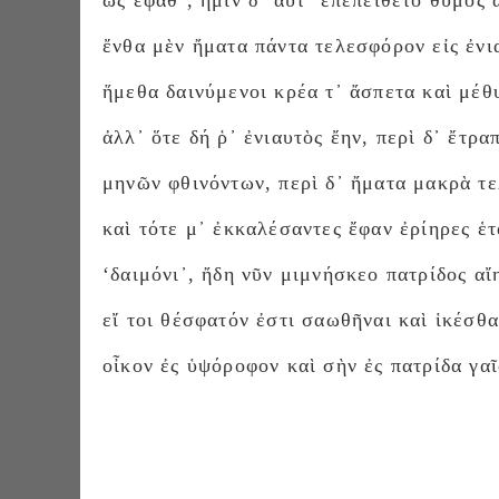
ὣς ἔφαθ᾽, ἡμῖν δ᾽ αὖτ᾽ ἐπεπείθετο θυμὸς
ἔνθα μὲν ἤματα πάντα τελεσφόρον εἰς ἐνι
ἥμεθα δαινύμενοι κρέα τ᾽ ἄσπετα καὶ μέθ
ἀλλ᾽ ὅτε δή ῥ᾽ ἐνιαυτὸς ἔην, περὶ δ᾽ ἔτρα
μηνῶν φθινόντων, περὶ δ᾽ ἤματα μακρὰ τ
καὶ τότε μ᾽ ἐκκαλέσαντες ἔφαν ἐρίηρες ἑτ
‘δαιμόνι᾽, ἤδη νῦν μιμνήσκεο πατρίδος αἴ
εἴ τοι θέσφατόν ἐστι σαωθῆναι καὶ ἱκέσθα
οἶκον ἐς ὑψόροφον καὶ σὴν ἐς πατρίδα γαῖ