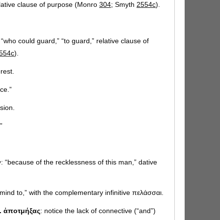
elative clause of purpose (Monro
304
; Smyth
2554c
).
: “who could guard,” “to guard,” relative clause of
554c
).
erest.
ce.”
ssion.
”
ν
: “because of the recklessness of this man,” dative
a mind to,” with the complementary infinitive πελάσσαι.
.. ἀποτμήξας
: notice the lack of connective (“and”)