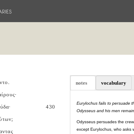
ντο.
notes
vocabulary
(active tab)
αίρους·
Eurylochus fails to persuade 
ύδα·
430
Odysseus and his men remain w
ούτων;
Odysseus persuades the crew l
except Eurylochus, who asks 
αντας