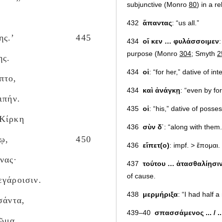
subjunctive (Monro
80
) in a r
432
ἅπαντας
: “us all.”
ης.’
445
434
οἵ κεν … φυλάσσοιμεν
purpose (Monro
304
; Smyth
2
ης.
434
οἱ
: “for her,” dative of int
πτο,
434
καὶ ἀνάγκῃ
: “even by for
ιπήν.
435
οἱ
: “his,” dative of posse
 Κίρκη
436
σὺν δ
᾽: “along with them.
ῳ,
450
436
εἵπετ(ο)
: impf. > ἕπομαι.
νας·
437
τούτου … ἀτασθαλίῃσι
of cause.
εγάροισιν.
438
μερμήριξα
: “I had half 
σάντα,
439–40
σπασσάμενος ... / .
δῶμα.