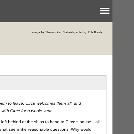
Toggle menu
essays by Thomas Van Nortwick, notes by Rob Hardy
them to leave. Circe welcomes them all, and
ith Circe for a whole year.
eft behind at the ships to head to Circe’s house—all
what seem like reasonable questions: Why would