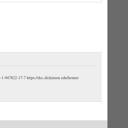
 “around them.”
 (each other),” 3rd pl. aor. mid. > φράζω; see LSJ
pf. >κλαίω.
 acc. pl.
78-1-947822-17-7
https://dcc.dickinson.edu/homer-
aor. > πάσχω.
 “how much harm … have done.” ὅσα is an internal
132
; Smyth
1573
).
emporal clause (κεν / ἄν + subj.).
” “of the sort (you had) when….” The antecedent of