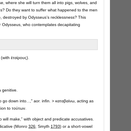
e, where she will turn them all into pigs, wolves, and
iends? Do they want to suffer what happened to the men
e, destroyed by Odysseus’s recklessness? This
or Odysseus, who contemplates decapitating
 (with ἑταίρους).
a genitive.
o go down into...," aor. infin. > καταβαίνω, acting as
tion to τούτων.
o will make,” with object and predicate accusatives.
ndicative (Monro
326
; Smyth
1793
) or a short-vowel