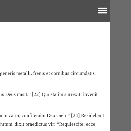
Toggle menu
generis metallī, frēnīs et cornibus circumdatīs
 Deus mīsit.” [22] Quī statim surrēxit: invēnit
mnī carnī, cōnfitēminī Deō caelī.” [24] Residēbant
nītum, dīxit praedictus vir: “Requiēscite: ecce