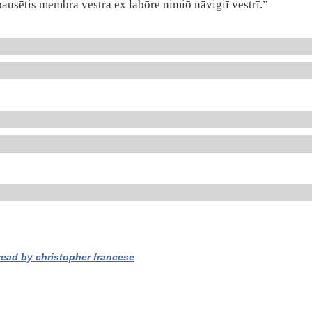
epausētis membra vestra ex labōre nimiō nāvigiī vestrī.”
read by christopher francese