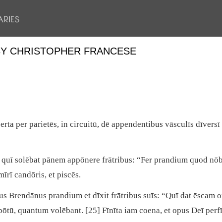
 BY CHRISTOPHER FRANCESE
rta per parietēs, in circuitū, dē appendentibus vāsculīs dīversī 
uī solēbat pānem appōnere frātribus: “Fer prandium quod nōbīs
īrī candōris, et piscēs.
 Brendānus prandium et dīxit frātribus suīs: “Quī dat ēscam o
pōtū, quantum volēbant. [25] Fīnīta iam coena, et opus Deī perfī