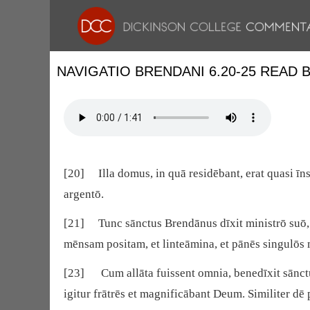
NAVIGATIO BRENDANI 6.20-25 READ
[20] Illa domus, in quā residēbant, erat quasi īnse
argentō.
[21] Tunc sānctus Brendānus dīxit ministrō suō, q
mēnsam positam, et linteāmina, et pānēs singulōs m
[23] Cum allāta fuissent omnia, benedīxit sānctus
igitur frātrēs et magnificābant Deum. Similiter dē 