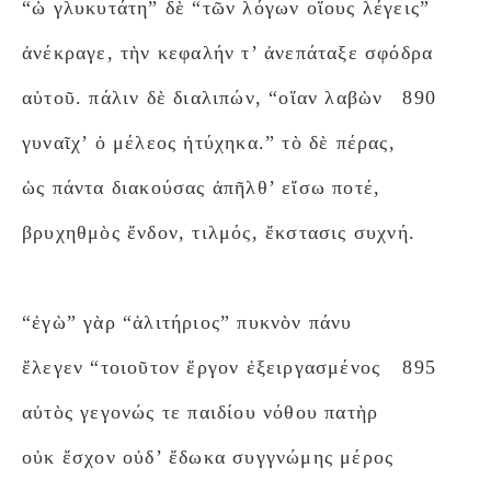
“ὦ γλυκυτάτη” δὲ “τῶν λόγων οἵους λέγεις”
ἀνέκραγε, τὴν κεφαλήν τ’ ἀνεπάταξε σφόδρα
αὑτοῦ. πάλιν δὲ διαλιπών, “οἵαν λαβὼν
890
γυναῖχ’ ὁ μέλεος ἠτύχηκα.” τὸ δὲ πέρας,
ὡς πάντα διακούσας ἀπῆλθ’ εἴσω ποτέ,
βρυχηθμὸς ἔνδον, τιλμός, ἔκστασις συχνή.
“ἐγὼ” γὰρ “ἁλιτήριος” πυκνὸν πάνυ
ἔλεγεν “τοιοῦτον ἔργον ἐξειργασμένος
895
αὐτὸς γεγονώς τε παιδίου νόθου πατὴρ
οὐκ ἔσχον οὐδ’ ἔδωκα συγγνώμης μέρος