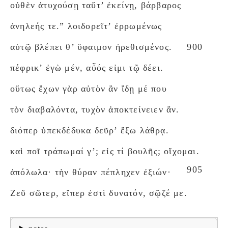
οὐθὲν ἀτυχούσῃ ταὔτ’ ἐκείνῃ, βάρβαρος
ἀνηλεής τε.” λοιδορεῖτ’ ἐρρωμένως
αὑτῷ βλέπει θ’ ὕφαιμον ἠρεθισμένος.
900
πέφρικ’ ἐγὼ μέν, αὖός εἰμι τῷ δέει.
οὕτως ἔχων γὰρ αὐτὸν ἂν ἴδῃ μέ που
τὸν διαβαλόντα, τυχὸν ἀποκτείνειεν ἄν.
διόπερ ὑπεκδέδυκα δεῦρ’ ἔξω λάθρᾳ.
καὶ ποῖ τράπωμαί γ’; εἰς τί βουλῆς; οἴχομαι.
905
ἀπόλωλα· τὴν θύραν πέπληχεν ἐξιών·
Ζεῦ σῶτερ, εἴπερ ἐστὶ δυνατόν, σῷζέ με.