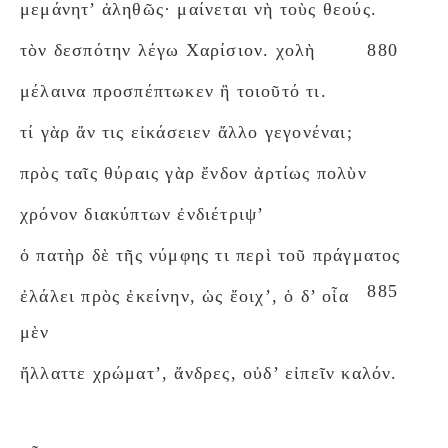
μεμάνητ’ ἀληθῶς· μαίνεται νὴ τοὺς θεούς.
τὸν δεσπότην λέγω Χαρίσιον. χολὴ
880
μέλαινα προσπέπτωκεν ἢ τοιοῦτό τι.
τί γὰρ ἄν τις εἰκάσειεν ἄλλο γεγονέναι;
πρὸς ταῖς θύραις γὰρ ἔνδον ἀρτίως πολὺν
χρόνον διακύπτων ἐνδιέτριψ’
ὁ πατὴρ δὲ τῆς νύμφης τι περὶ τοῦ πράγματος
885
ἐλάλει πρὸς ἐκείνην, ὡς ἔοιχ’, ὁ δ’ οἷα
μὲν
ἤλλαττε χρώματ’, ἄνδρες, οὐδ’ εἰπεῖν καλόν.