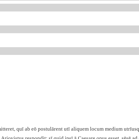
tteret, quī ab eō postulārent utī aliquem locum medium utrīusqu
riovistus respondit: sī quid ipsī ā Caesare opus esset, sēsē ad e