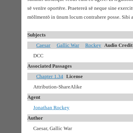
sē venīre oportēre. Praetereā sē neque sine exerc
mōlīmentō in ūnum locum contrahere posse. Sibi a
Subjects
Caesar
Gallic War
Rockey
Audio Credit
DCC
Associated Passages
Chapter 1.34
License
Attribution-ShareAlike
Agent
Jonathan Rockey
Author
Caesar, Gallic War