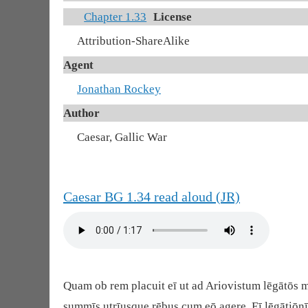
Chapter 1.33
License
Attribution-ShareAlike
Agent
Jonathan Rockey
Author
Caesar, Gallic War
Caesar BG 1.34 read aloud (JR)
Quam ob rem placuit eī ut ad Ariovistum lēgātōs mi
summīs utrīusque rēbus cum eō agere. Eī lēgātiōnī A