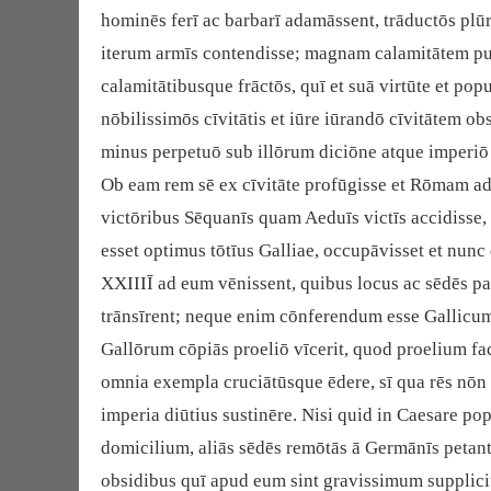
hominēs ferī ac barbarī adamāssent, trāductōs pl
iterum armīs contendisse; magnam calamitātem pu
calamitātibusque frāctōs, quī et suā virtūte et po
nōbilissimōs cīvitātis et iūre iūrandō cīvitātem 
minus perpetuō sub illōrum diciōne atque imperiō 
Ob eam rem sē ex cīvitāte profūgisse et Rōmam ad
victōribus Sēquanīs quam Aeduīs victīs accidisse,
esset optimus tōtīus Galliae, occupāvisset et nun
XXIIIĪ ad eum vēnissent, quibus locus ac sēdēs p
trānsīrent; neque enim cōnferendum esse Gallic
Gallōrum cōpiās proeliō vīcerit, quod proelium fac
omnia exempla cruciātūsque ēdere, sī qua rēs nōn
imperia diūtius sustinēre. Nisi quid in Caesare p
domicilium, aliās sēdēs remōtās ā Germānīs petan
obsidibus quī apud eum sint gravissimum suppliciu