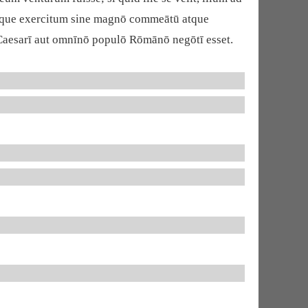
, neque exercitum sine magnō commeātū atque
 Caesarī aut omnīnō populō Rōmānō negōtī esset.