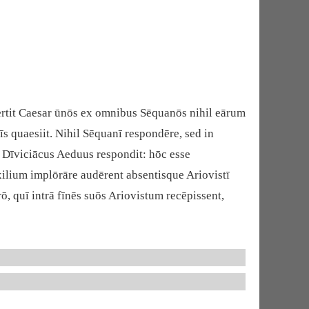
ertit Caesar ūnōs ex omnibus Sēquanōs nihil eārum
sīs quaesiit. Nihil Sēquanī respondēre, sed in
 Dīviciācus Aeduus respondit: hōc esse
lium implōrāre audērent absentisque Ariovistī
ō, quī intrā fīnēs suōs Ariovistum recēpissent,