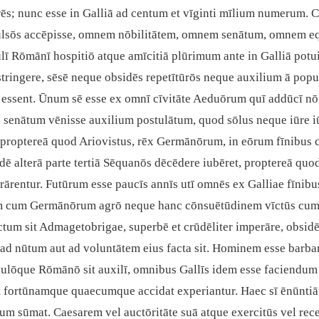
ūrēs; nunc esse in Galliā ad centum et vīginti mīlium numerum.
lsōs accēpisse, omnem nōbilitātem, omnem senātum, omnem equ
pulī Rōmānī hospitiō atque amīcitiā plūrimum ante in Galliā potu
obstringere, sēsē neque obsidēs repetītūrōs neque auxilium ā p
essent. Ūnum sē esse ex omnī cīvitāte Aeduōrum quī addūcī nōn p
 senātum vēnisse auxilium postulātum, quod sōlus neque iūre i
 proptereā quod Ariovistus, rēx Germānōrum, in eōrum fīnibus c
c dē alterā parte tertiā Sēquanōs dēcēdere iubēret, proptereā 
arārentur. Futūrum esse paucīs annīs utī omnēs ex Galliae fīn
um cum Germānōrum agrō neque hanc cōnsuētūdinem vīctūs cum 
tum sit Admagetobrigae, superbē et crūdēliter imperāre, obsidēs
 ad nūtum aut ad voluntātem eius facta sit. Hominem esse barb
opulōque Rōmānō sit auxilī, omnibus Gallīs idem esse faciendum 
t fortūnamque quaecumque accidat experiantur. Haec sī ēnūntiāt
m sūmat. Caesarem vel auctōritāte suā atque exercitūs vel rece