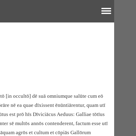
Toggle menu
rētō [in occultō] dē suā omniumque salūte cum eō
ōrāre nē ea quae dīxissent ēnūntiārentur, quam utī
tus est prō hīs Dīviciācus Aeduus: Galliae tōtīus
nter sē multōs annōs contenderent, factum esse utī
eāquam agrōs et cultum et cōpiās Gallōrum