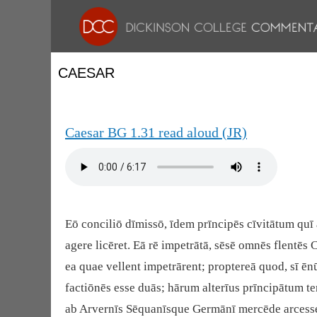
CAESAR
Caesar BG 1.31 read aloud (JR)
Eō conciliō dīmissō, īdem prīncipēs cīvitātum quī
agere licēret. Eā rē impetrātā, sēsē omnēs flentēs
ea quae vellent impetrārent; proptereā quod, sī ē
factiōnēs esse duās; hārum alterīus prīncipātum te
ab Arvernīs Sēquanīsque Germānī mercēde arcesse