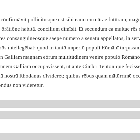
cōnfirmāvit pollicitusque est sibi eam rem cūrae futūram; magn
 ōrātiōne habitā, concilium dīmīsit. Et secundum ea multae rēs
trēs cōnsanguineōsque saepe numerō ā senātū appellātōs, in ser
 intellegēbat; quod in tantō imperiō populī Rōmānī turpissimum
in Galliam magnam eōrum multitūdinem venīre populō Rōmānō 
nem Galliam occupāvissent, ut ante Cimbrī Teutonīque fēcissen
ā nostrā Rhodanus dīvideret; quibus rēbus quam mātūrrimē occ
rendus nōn vidērētur.