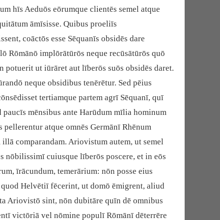
 Cum hīs Aeduōs eōrumque clientēs semel atque
itātum āmīsisse. Quibus proeliīs
issent, coāctōs esse Sēquanīs obsidēs dare
opulō Rōmānō implōrātūrōs neque recūsātūrōs quō
otuerit ut iūrāret aut līberōs suōs obsidēs daret.
ūrandō neque obsidibus tenērētur. Sed pēius
ōnsēdisset tertiamque partem agrī Sēquanī, quī
quod paucīs mēnsibus ante Harūdum mīlia hominum
ibus pellerentur atque omnēs Germānī Rhēnum
illā comparandam. Ariovistum autem, ut semel
 nōbilissimī cuiusque līberōs poscere, et in eōs
arum, īrācundum, temerārium: nōn posse eius
quod Helvētiī fēcerint, ut domō ēmigrent, aliud
a Ariovistō sint, nōn dubitāre quīn dē omnibus
ntī victōriā vel nōmine populī Rōmānī dēterrēre