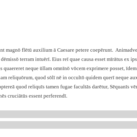
ant magnō flētū auxilium ā Caesare petere coepērunt. Animadv
e dēmissō terram intuērī. Eius reī quae causa esset mīrātus ex ip
pius quaereret neque ūllam omnīnō vōcem exprimere posset, īdem
m reliquōrum, quod sōlī nē in occultō quidem querī neque auxi
optereā quod reliquīs tamen fugae facultās darētur, Sēquanīs vēr
ēs cruciātūs essent perferendī.