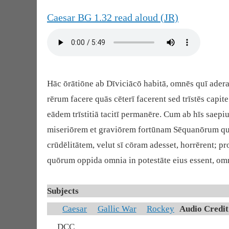
Caesar BG 1.32 read aloud (JR)
Hāc ōrātiōne ab Dīviciācō habitā, omnēs quī ader
rērum facere quās cēterī facerent sed trīstēs capit
eādem trīstitiā tacitī permanēre. Cum ab hīs sae
miseriōrem et graviōrem fortūnam Sēquanōrum qua
crūdēlitātem, velut sī cōram adesset, horrērent; pr
quōrum oppida omnia in potestāte eius essent, omn
Subjects
Caesar
Gallic War
Rockey
Audio Credit
DCC