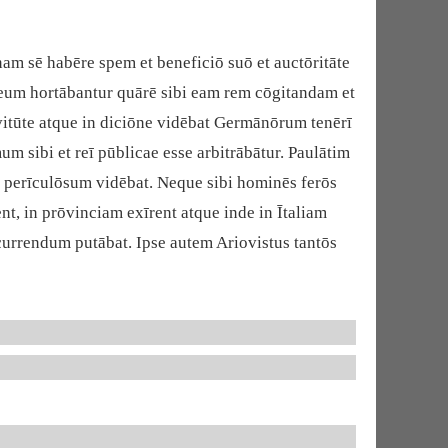
am sē habēre spem et beneficiō suō et auctōritāte
 eum hortābantur quārē sibi eam rem cōgitandam et
vitūte atque in diciōne vidēbat Germānōrum tenērī
 sibi et reī pūblicae esse arbitrābātur. Paulātim
perīculōsum vidēbat. Neque sibi hominēs ferōs
t, in prōvinciam exīrent atque inde in Ītaliam
urrendum putābat. Ipse autem Ariovistus tantōs