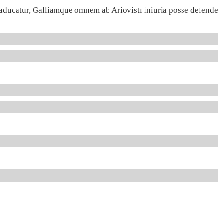
ūcātur, Galliamque omnem ab Ariovistī iniūriā posse dēfende