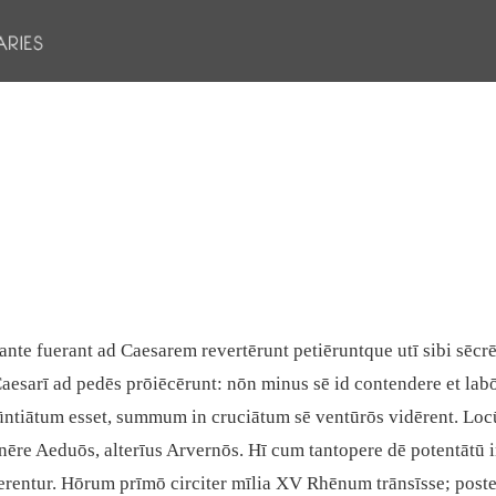
 ante fuerant ad Caesarem revertērunt petiēruntque utī sibi sēc
 Caesarī ad pedēs prōiēcērunt: nōn minus sē id contendere et lab
nūntiātum esset, summum in cruciātum sē ventūrōs vidērent. Locū
nēre Aeduōs, alterīus Arvernōs. Hī cum tantopere dē potentātū i
rentur. Hōrum prīmō circiter mīlia XV Rhēnum trānsīsse; post