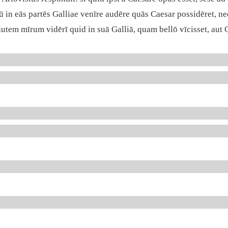
itū in eās partēs Galliae venīre audēre quās Caesar possidēret
utem mīrum vidērī quid in suā Galliā, quam bellō vīcisset, aut