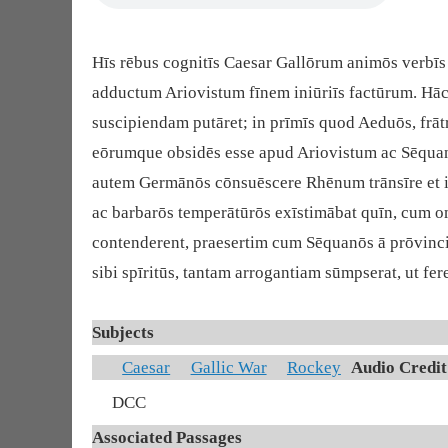
Hīs rēbus cognitīs Caesar Gallōrum animōs verbīs 
adductum Ariovistum fīnem iniūriīs factūrum. Hāc
suscipiendam putāret; in prīmīs quod Aeduōs, frā
eōrumque obsidēs esse apud Ariovistum ac Sēquanōs
autem Germānōs cōnsuēscere Rhēnum trānsīre et 
ac barbarōs temperātūrōs exīstimābat quīn, cum om
contenderent, praesertim cum Sēquanōs ā prōvinci
sibi spīritūs, tantam arrogantiam sūmpserat, ut fe
Subjects
Caesar
Gallic War
Rockey
Audio Credit
DCC
Associated Passages