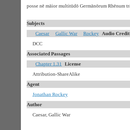
posse nē māior multitūdō Germānōrum Rhēnum trād
Subjects
Caesar
Gallic War
Rockey
Audio Credit
DCC
Associated Passages
Chapter 1.31
License
Attribution-ShareAlike
Agent
Jonathan Rockey
Author
Caesar, Gallic War