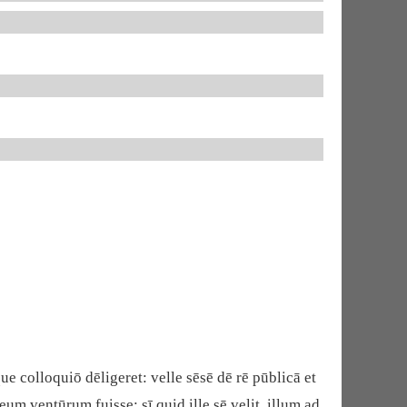
e colloquiō dēligeret: velle sēsē dē rē pūblicā et
um ventūrum fuisse; sī quid ille sē velit, illum ad