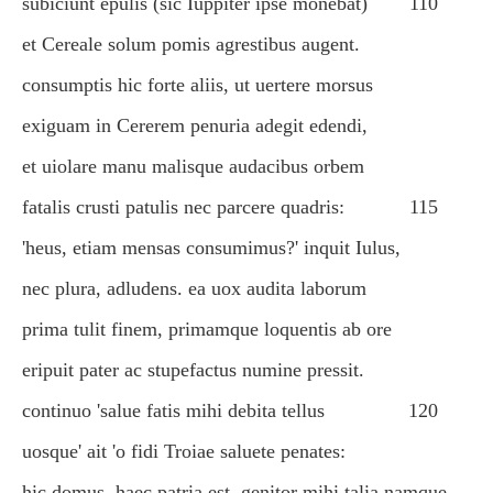
subiciunt epulis (sic Iuppiter ipse monebat)
110
et Cereale solum pomis agrestibus augent.
consumptis hic forte aliis, ut uertere morsus
exiguam in Cererem penuria adegit edendi,
et uiolare manu malisque audacibus orbem
fatalis crusti patulis nec parcere quadris:
115
'heus, etiam mensas consumimus?' inquit Iulus,
nec plura, adludens. ea uox audita laborum
prima tulit finem, primamque loquentis ab ore
eripuit pater ac stupefactus numine pressit.
continuo 'salue fatis mihi debita tellus
120
uosque' ait 'o fidi Troiae saluete penates:
hic domus, haec patria est. genitor mihi talia namque