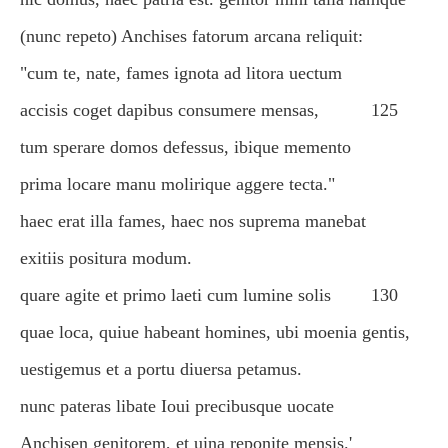
(nunc repeto) Anchises fatorum arcana reliquit:
"cum te, nate, fames ignota ad litora uectum
accisis coget dapibus consumere mensas,
125
tum sperare domos defessus, ibique memento
prima locare manu molirique aggere tecta."
haec erat illa fames, haec nos suprema manebat
exitiis positura modum.
quare agite et primo laeti cum lumine solis
130
quae loca, quiue habeant homines, ubi moenia gentis,
uestigemus et a portu diuersa petamus.
nunc pateras libate Ioui precibusque uocate
Anchisen genitorem, et uina reponite mensis.'