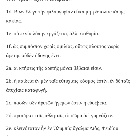
1d. Βίων ἔλεγε τὴν φιλαργυρίαν εἶναι μητρόπολιν πάσης
κακίας.
1e. οὐ πενία λύπην ἐργάζεται, ἀλλ’ ἐπιθυμία.
1f. ὡς συμπόσιον χωρὶς ὁμιλίας, οὕτως πλοῦτος χωρὶς
ἀρετῆς οὐδὲν ἡδονῆς ἔχει.
2a. αἱ κτήσεις τῆς ἀρετῆς μόναι βέβαιαί εἰσιν.
2b. ἡ παιδεία ἐν μὲν ταῖς εὐτυχίαις κόσμος ἐστὶν, ἐν δὲ ταῖς
ἀτυχίαις καταφυγή.
2c. πασῶν τῶν ἀρετῶν ἡγεμών ἐστιν ἡ εὐσέβεια.
2d. προσήκει τοῖς ἀθληταῖς τὸ σῶμα ἀεὶ γυμνάζειν.
2e. κλεινότατον ἦν ἐν Ὀλυμπίᾳ ἄγαλμα Διὸς, Φειδίου