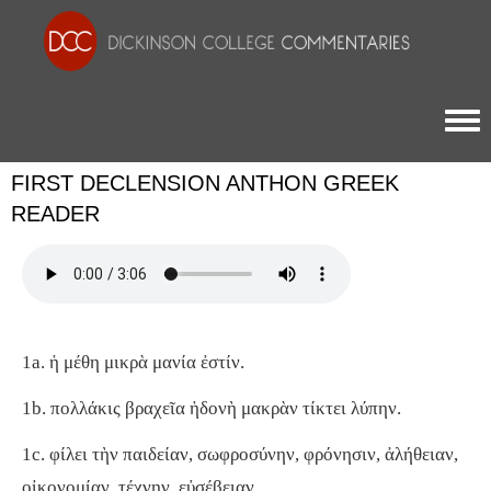
Togg
FIRST DECLENSION ANTHON GREEK
READER
1a. ἡ μέθη μικρὰ μανία ἐστίν.
1b. πολλάκις βραχεῖα ἡδονὴ μακρὰν τίκτει λύπην.
1c. φίλει τὴν παιδείαν, σωφροσύνην, φρόνησιν, ἀλήθειαν,
οἰκονομίαν, τέχνην, εὐσέβειαν.