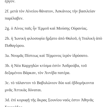
ἔργον.
2f. μετὰ τὸν Αἰνείου θάνατον, Ἀσκάνιος τὴν βασιλείαν
παρέλαβεν.
2g. ὁ Λίνος παῖς ἦν Ἑρμοῦ καὶ Μούσης Οὐρανίας.
2h. ἡ Ἰωνικὴ φιλοσοφία ἤρξατο ἀπὸ Θαλοῦ, ἡ Ἰταλικὴ ἀπὸ
Πυθαγόρου.
3a. Νουμᾶς Πίστεως καὶ Τέρμονος ἱερὸν ἱδρύσατο.
3b. ἡ Νέα Καρχηδὼν κτίσμα ἐστὶν Ἀσδρούβα, τοῦ
δεξαμένου Βάρκαν, τὸν Ἀννίβα πατέρα.
3c. τὸ τάλαντον τὸ Βαβυλώνιον δύο καὶ ἑβδομήκοντα
μνᾶς Ἀττικὰς δύναται.
3d. ἐπὶ κορυφῇ τῆς ἄκρας Σουνίου ναός ἐστιν Ἀθηνᾶς