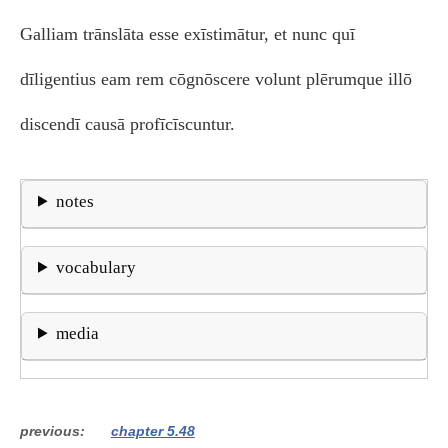
Galliam trānslāta esse exīstimātur, et nunc quī
dīligentius eam rem cōgnōscere volunt plērumque illō
discendī causā profīcīscuntur.
notes
vocabulary
media
previous
chapter 5.48