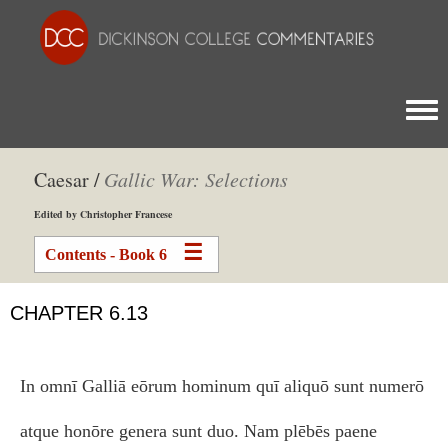
Togg
Caesar /
Gallic War: Selections
Edited by Christopher Francese
Contents - Book 6
CHAPTER 6.13
In omnī Galliā eōrum hominum quī aliquō sunt numerō
atque honōre genera sunt duo. Nam plēbēs paene