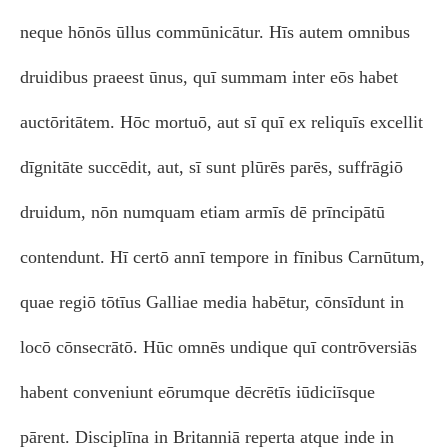
neque hōnōs ūllus commūnicātur. Hīs autem omnibus
druidibus praeest ūnus, quī summam inter eōs habet
auctōritātem. Hōc mortuō, aut sī quī ex reliquīs excellit
dīgnitāte succēdit, aut, sī sunt plūrēs parēs, suffrāgiō
druidum, nōn numquam etiam armīs dē prīncipātū
contendunt. Hī certō annī tempore in fīnibus Carnūtum,
quae regiō tōtīus Galliae media habētur, cōnsīdunt in
locō cōnsecrātō. Hūc omnēs undique quī contrōversiās
habent conveniunt eōrumque dēcrētīs iūdiciīsque
pārent. Disciplīna in Britanniā reperta atque inde in