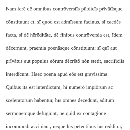
Nam ferē dē omnibus contrōversiīs pūblicīs prīvātīsque
cōnstituunt et, sī quod est admīssum facinus, sī caedēs
facta, sī dē hērēditāte, dē fīnibus contrōversia est, īdem
dēcernunt, praemia poenāsque cōnstituunt; sī quī aut
prīvātus aut populus eōrum dēcrētō nōn stetit, sacrificiīs
interdīcunt. Haec poena apud eōs est gravissima.
Quibus ita est interdictum, hī numerō impiōrum ac
scelerātōrum habentur, hīs omnēs dēcēdunt, aditum
sermōnemque dēfugiunt, nē quid ex contāgiōne
incommodī accipiant, neque hīs petentibus iūs redditur,