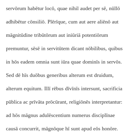
servōrum habētur locō, quae nihil audet per sē, nūllō
adhibētur cōnsiliō. Plērīque, cum aut aere aliēnō aut
māgnitūdine tribūtōrum aut iniūriā potentiōrum
premuntur, sēsē in servitūtem dicant nōbilibus, quibus
in hōs eadem omnia sunt iūra quae dominīs in servōs.
Sed dē hīs duōbus generibus alterum est druidum,
alterum equitum. Illī rēbus dīvīnīs intersunt, sacrificia
pūblica ac prīvāta prōcūrant, religiōnēs interpretantur:
ad hōs māgnus adulēscentium numerus disciplīnae
causā concurrit, māgnōque hī sunt apud eōs honōre.