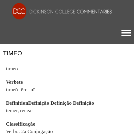
Togg
TIMEO
timeo
Verbete
timeō -ēre -uī
DefinitionDefinição Definição Definição
temer, recear
Classificação
Verbo: 2a Conjugação